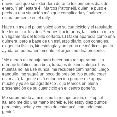
nuevo raid que se extenderá durante los primeros días de
enero. Y ahí estará él, Marcos Patronelli, quien le puso el
pecho a una situación más que complicada y finalmente
estará presente en el rally.
Hace un mes el piloto volcó con su cuatriciclo y el resultado
fue terrorífico: los dos Perónés fracturados, la clavícula rota y
un ligamento del tobillo cortado. El Dakar aparecía como una
quimera, pero a base de un esfuerzo diario, con controles,
exigencia físicas, kinesiología y un grupo de médicos que lo
ayudaron permanentemente, el argentino dirá presente.
“Me dieron un trabajo para hacer para recuperarme. Un
drenaje linfático, una bota, trabajos de kinesiología. Las
muletas no las usé nunca, me recuperé caminando. Llego
tranquilo, me saqué un poco de presión. No puedo creer
estar acá, la gente está enloquecida porque me apoya
mucho y yo se los agradezco”, dijo Marcos en plena
presentación de su cuatriciclo en el centro porteño.
Me sorprendido a mi mismo la recuperación, el Hopital
Italiano me dio una mano increíble. No estoy diez puntos
pero estoy ocho y contento de estar acá, con toda esta
gente”.