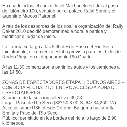
En cuadriciclos, el checo Josef Machacek es líder al paso
del kilómetro 100, seguido por el polaco Rafal Sonic y el
argentino Marcos Patronelli.
A raíz de los desbordes de los ríos, la organización del Rally
Dakar 2010 decidió demorar media hora la partida y
modificar el lugar de inicio.
La carrera se largó a las 9,30 desde Paso del Río Seco.
Inicialmente, el comienzo estaba previsto para las 9, desde
Rodeo Viejo, en el departamento Río Cuarto.
A las 11,30 comenzaron a partir los autos y los camiones a
las 14,50.
ZONAS DE ESPECTADORES ETAPA 1: BUENOS AIRES –
CÓRDOBA FECHA: 2 DE ENERO ACCESO A ZONA DE
ESPECTADORES
Kilómetro de la sección selectiva: 49,03
Lugar: Paso de Río Seco (32º 50,373´´S ‐64º 34,260´´W)
Acceso: sobre R36, desde Coronel Baigorria hacia Villa
Ermita y Paso del Río Seco.
Público: permitido en los bordes del río a lo largo de 2,90
kilómetros.