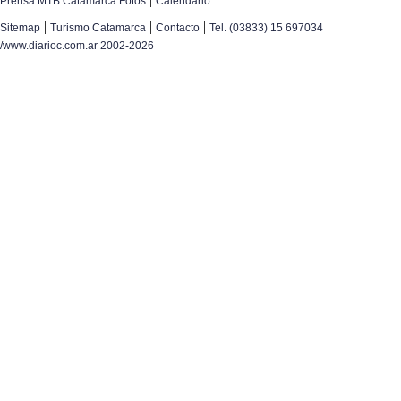
Prensa MTB Catamarca Fotos
Calendario
|
|
|
|
Sitemap
Turismo Catamarca
Contacto
Tel. (03833) 15 697034
/www.diarioc.com.ar 2002-2026