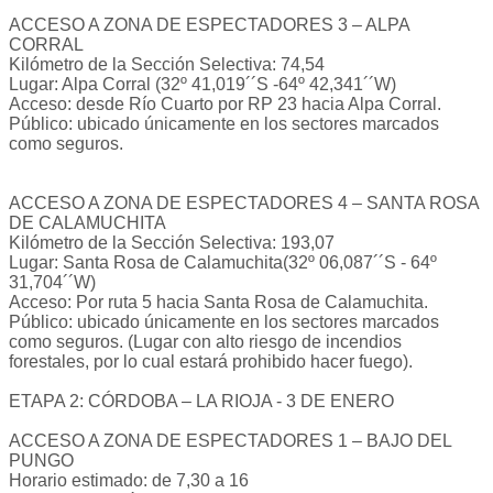
ACCESO A ZONA DE ESPECTADORES 3 – ALPA
CORRAL
Kilómetro de la Sección Selectiva: 74,54
Lugar: Alpa Corral (32º 41,019´´S ‐64º 42,341´´W)
Acceso: desde Río Cuarto por RP 23 hacia Alpa Corral.
Público: ubicado únicamente en los sectores marcados
como seguros.
ACCESO A ZONA DE ESPECTADORES 4 – SANTA ROSA
DE CALAMUCHITA
Kilómetro de la Sección Selectiva: 193,07
Lugar: Santa Rosa de Calamuchita(32º 06,087´´S - 64º
31,704´´W)
Acceso: Por ruta 5 hacia Santa Rosa de Calamuchita.
Público: ubicado únicamente en los sectores marcados
como seguros. (Lugar con alto riesgo de incendios
forestales, por lo cual estará prohibido hacer fuego).
ETAPA 2: CÓRDOBA – LA RIOJA - 3 DE ENERO
ACCESO A ZONA DE ESPECTADORES 1 – BAJO DEL
PUNGO
Horario estimado: de 7,30 a 16