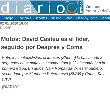
Catamarca
Viernes 07 de A
Principal
Economia
Deportes
Turismo
Salud
Ciencia y Tecno
Genera
02-01-2010 16:00
DAKAR
Motos: David Casteu es el líder,
seguido por Despres y Coma
Entre los motociclistas, el francés (Sherco) le ha sacado 3
segundos de ventaja a su compatriota y 12 al español en la
primera etapa. En autos, Nani Roma (BMW) es el puntero,
secundado por Stéphane Peterhansel (BMW) y Carlos Sainz
(VW).
(DIARIOC,