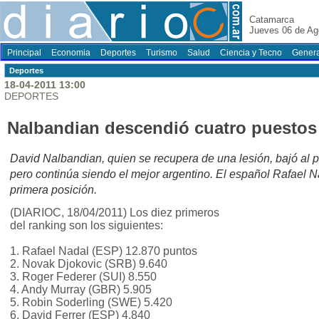
Catamarca
Jueves 06 de Ag
Principal
Economia
Deportes
Turismo
Salud
Ciencia y Tecno
Genera
Deportes
18-04-2011 13:00
DEPORTES
Nalbandian descendió cuatro puestos 
David Nalbandian, quien se recupera de una lesión, bajó al 
pero continúa siendo el mejor argentino. El español Rafael 
primera posición.
(DIARIOC, 18/04/2011) Los diez primeros
del ranking son los siguientes:
1. Rafael Nadal (ESP) 12.870 puntos
2. Novak Djokovic (SRB) 9.640
3. Roger Federer (SUI) 8.550
4. Andy Murray (GBR) 5.905
5. Robin Soderling (SWE) 5.420
6. David Ferrer (ESP) 4.840