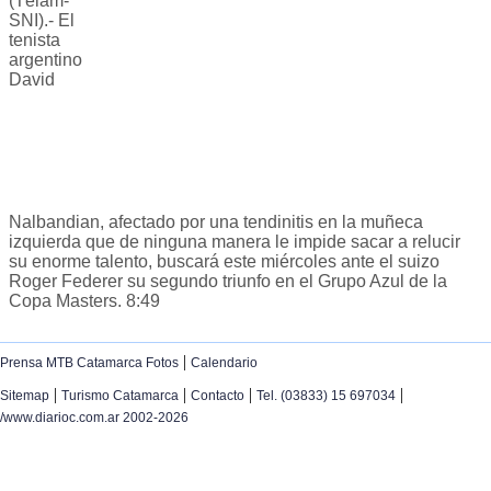
(Télam-
SNI).- El
tenista
argentino
David
Nalbandian, afectado por una tendinitis en la muñeca
izquierda que de ninguna manera le impide sacar a relucir
su enorme talento, buscará este miércoles ante el suizo
Roger Federer su segundo triunfo en el Grupo Azul de la
Copa Masters. 8:49
|
Prensa MTB Catamarca Fotos
Calendario
|
|
|
|
Sitemap
Turismo Catamarca
Contacto
Tel. (03833) 15 697034
/www.diarioc.com.ar 2002-2026