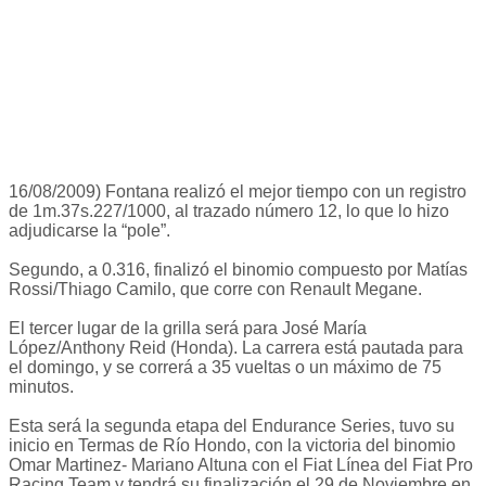
16/08/2009) Fontana realizó el mejor tiempo con un registro
de 1m.37s.227/1000, al trazado número 12, lo que lo hizo
adjudicarse la “pole”.
Segundo, a 0.316, finalizó el binomio compuesto por Matías
Rossi/Thiago Camilo, que corre con Renault Megane.
El tercer lugar de la grilla será para José María
López/Anthony Reid (Honda). La carrera está pautada para
el domingo, y se correrá a 35 vueltas o un máximo de 75
minutos.
Esta será la segunda etapa del Endurance Series, tuvo su
inicio en Termas de Río Hondo, con la victoria del binomio
Omar Martinez- Mariano Altuna con el Fiat Línea del Fiat Pro
Racing Team y tendrá su finalización el 29 de Noviembre en