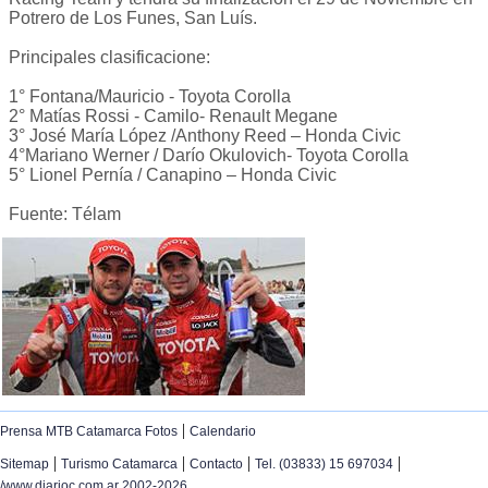
Potrero de Los Funes, San Luís.
Principales clasificacione:
1° Fontana/Mauricio - Toyota Corolla
2° Matías Rossi - Camilo- Renault Megane
3° José María López /Anthony Reed – Honda Civic
4°Mariano Werner / Darío Okulovich- Toyota Corolla
5° Lionel Pernía / Canapino – Honda Civic
Fuente: Télam
|
Prensa MTB Catamarca Fotos
Calendario
|
|
|
|
Sitemap
Turismo Catamarca
Contacto
Tel. (03833) 15 697034
/www.diarioc.com.ar 2002-2026