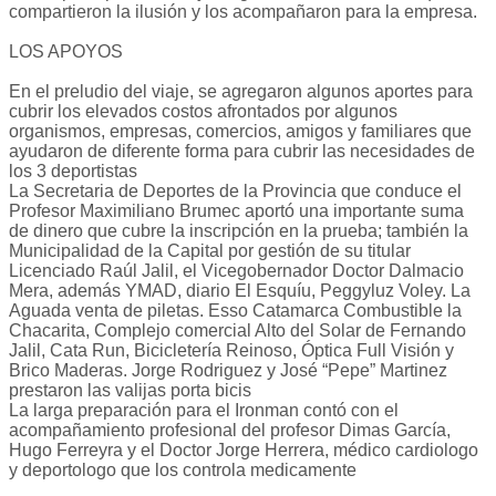
compartieron la ilusión y los acompañaron para la empresa.
LOS APOYOS
En el preludio del viaje, se agregaron algunos aportes para
cubrir los elevados costos afrontados por algunos
organismos, empresas, comercios, amigos y familiares que
ayudaron de diferente forma para cubrir las necesidades de
los 3 deportistas
La Secretaria de Deportes de la Provincia que conduce el
Profesor Maximiliano Brumec aportó una importante suma
de dinero que cubre la inscripción en la prueba; también la
Municipalidad de la Capital por gestión de su titular
Licenciado Raúl Jalil, el Vicegobernador Doctor Dalmacio
Mera, además YMAD, diario El Esquíu, Peggyluz Voley. La
Aguada venta de piletas. Esso Catamarca Combustible la
Chacarita, Complejo comercial Alto del Solar de Fernando
Jalil, Cata Run, Bicicletería Reinoso, Óptica Full Visión y
Brico Maderas. Jorge Rodriguez y José “Pepe” Martinez
prestaron las valijas porta bicis
La larga preparación para el Ironman contó con el
acompañamiento profesional del profesor Dimas García,
Hugo Ferreyra y el Doctor Jorge Herrera, médico cardiologo
y deportologo que los controla medicamente