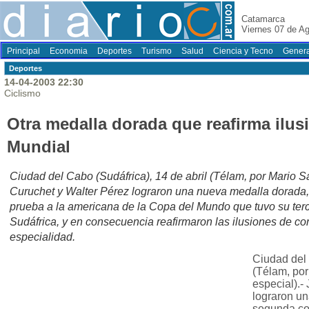
Catamarca
Viernes 07 de A
Principal
Economia
Deportes
Turismo
Salud
Ciencia y Tecno
Genera
Deportes
14-04-2003 22:30
Ciclismo
Otra medalla dorada que reafirma ilus
Mundial
Ciudad del Cabo (Sudáfrica), 14 de abril (Télam, por Mario S
Curuchet y Walter Pérez lograron una nueva medalla dorada,
prueba a la americana de la Copa del Mundo que tuvo su ter
Sudáfrica, y en consecuencia reafirmaron las ilusiones de con
especialidad.
Ciudad del 
(Télam, por
especial).-
lograron un
segunda con