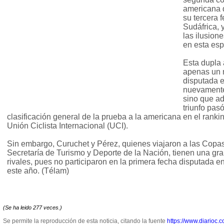
americana 
su tercera 
Sudáfrica, 
las ilusione
en esta esp
Esta dupla 
apenas un 
disputada e
nuevamente
sino que a
triunfo pas
clasificación general de la prueba a la americana en el rank
Unión Ciclista Internacional (UCI).
Sin embargo, Curuchet y Pérez, quienes viajaron a las Copas
Secretaría de Turismo y Deporte de la Nación, tienen una gr
rivales, pues no participaron en la primera fecha disputada 
este año. (Télam)
(Se ha leido 277 veces.)
Se permite la reproducción de esta noticia, citando la fuente
https://www.diarioc.c