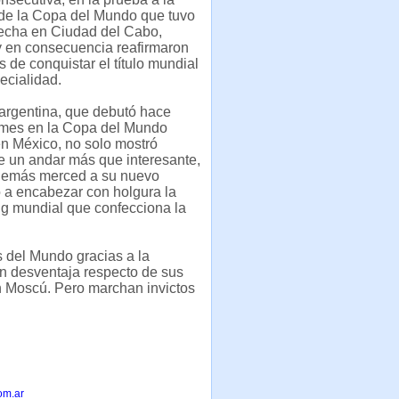
de la Copa del Mundo que tuvo
fecha en Ciudad del Cabo,
y en consecuencia reafirmaron
s de conquistar el título mundial
ecialidad.
argentina, que debutó hace
mes en la Copa del Mundo
n México, no solo mostró
 un andar más que interesante,
demás merced a su nuevo
ó a encabezar con holgura la
ing mundial que confecciona la
 del Mundo gracias a la
an desventaja respecto de sus
en Moscú. Pero marchan invictos
om.ar