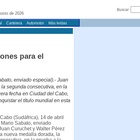
Buscar:
gosto de 2026
l
Cartelera
Automotor
Más leidas
iones para el
abato, enviado especial).- Juan
 la segunda consecutiva, en la
cera fecha en Ciudad del Cabo,
quistar el título mundial en esta
Cabo (Sudáfrica), 14 de abril
 Mario Sabato, enviado
 Juan Curuchet y Walter Pérez
a nueva medalla dorada, la
secutiva, en la prueba a la