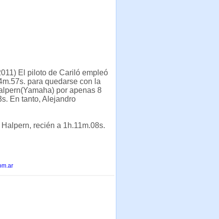
011) El piloto de Cariló empleó
4m.57s. para quedarse con la
Halpern(Yamaha) por apenas 8
. En tanto, Alejandro
a Halpern, recién a 1h.11m.08s.
om.ar