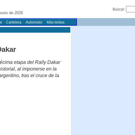
Buscar:
osto de 2026
l
Cartelera
Automotor
Más leidas
Dakar
décima etapa del Rally Dakar
istorial, al imponerse en la
argentino, tras el cruce de la