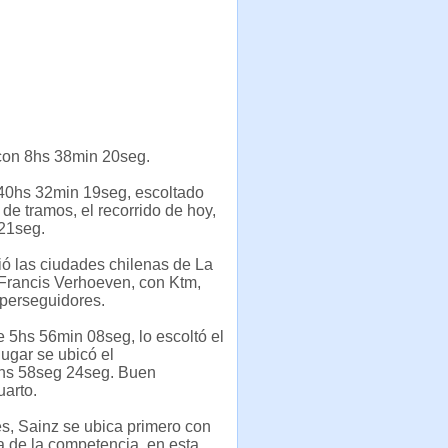
 con 8hs 38min 20seg.
 40hs 32min 19seg, escoltado
de tramos, el recorrido de hoy,
 21seg.
ó las ciudades chilenas de La
Francis Verhoeven, con Ktm,
 perseguidores.
e 5hs 56min 08seg, lo escoltó el
ugar se ubicó el
hs 58seg 24seg. Buen
arto.
es, Sainz se ubica primero con
a de la competencia, en esta