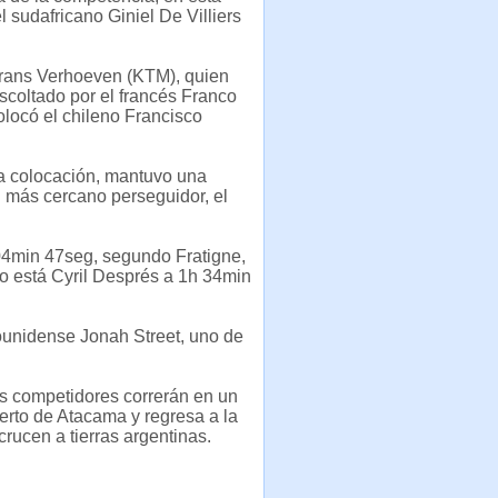
 sudafricano Giniel De Villiers
 Frans Verhoeven (KTM), quien
scoltado por el francés Franco
olocó el chileno Francisco
ta colocación, mantuvo una
u más cercano perseguidor, el
04min 47seg, segundo Fratigne,
ro está Cyril Després a 1h 34min
ounidense Jonah Street, uno de
os competidores correrán en un
ierto de Atacama y regresa a la
crucen a tierras argentinas.