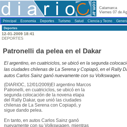
Catamarca
Viernes 07 de A
Principal
Economia
Deportes
Turismo
Salud
Ciencia y Tecno
Genera
Deportes
12-01-2009 18:41
DEPORTES
Patronelli da pelea en el Dakar
El argentino, en cuatriciclos, se ubicó en la segunda coloca
las ciudades chilenas de La Serena y Copiapó, en el Rally D
autos Carlos Sainz ganó nuevamente con su Volkswagen.
(DIARIOC, 12/01/2009)El argentino Marcos
Patronelli, en cuatriciclos, se ubicó en la
segunda colocación de la novena etapa
del Rally Dakar, que unió las ciudades
chilenas de La Serena con Copiapó, y
sigue dando pelea.
En tanto, en autos Carlos Sainz ganó
nuevamente con su Volkswagen, mientras