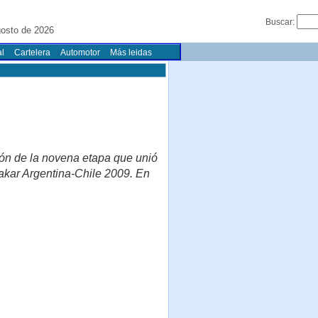
Buscar:
gosto de 2026
l
Cartelera
Automotor
Más leidas
ción de la novena etapa que unió
akar Argentina-Chile 2009. En