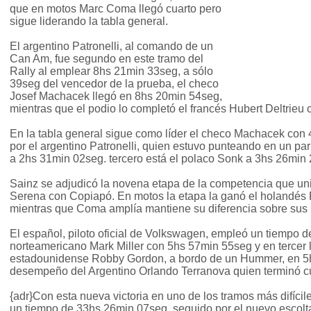
que en motos Marc Coma llegó cuarto pero
sigue liderando la tabla general.
El argentino Patronelli, al comando de un
Can Am, fue segundo en este tramo del
Rally al emplear 8hs 21min 33seg, a sólo
39seg del vencedor de la prueba, el checo
Josef Machacek llegó en 8hs 20min 54seg,
mientras que el podio lo completó el francés Hubert Deltrieu
En la tabla general sigue como líder el checo Machacek con
por el argentino Patronelli, quien estuvo punteando en un par 
a 2hs 31min 02seg. tercero está el polaco Sonk a 3hs 26min
Sainz se adjudicó la novena etapa de la competencia que uni
Serena con Copiapó. En motos la etapa la ganó el holandés 
mientras que Coma amplía mantiene su diferencia sobre sus
El español, piloto oficial de Volkswagen, empleó un tiempo d
norteamericano Mark Miller con 5hs 57min 55seg y en tercer l
estadounidense Robby Gordon, a bordo de un Hummer, en 5
desempeño del Argentino Orlando Terranova quien terminó cu
{adr}Con esta nueva victoria en uno de los tramos más difícil
un tiempo de 33hs 26min 07seg, seguido por el nuevo escolt