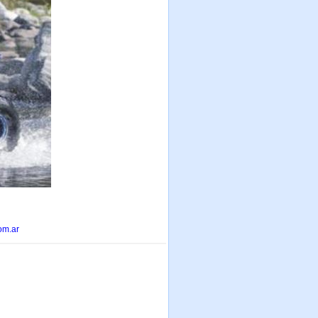
om.ar