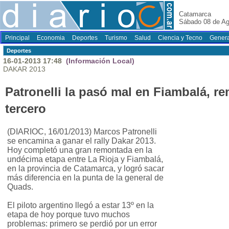
Catamarca
Sábado 08 de Ag
Principal
Economia
Deportes
Turismo
Salud
Ciencia y Tecno
Genera
Deportes
16-01-2013 17:48
(Información Local)
DAKAR 2013
Patronelli la pasó mal en Fiambalá, r
tercero
(DIARIOC, 16/01/2013) Marcos Patronelli
se encamina a ganar el rally Dakar 2013.
Hoy completó una gran remontada en la
undécima etapa entre La Rioja y Fiambalá,
en la provincia de Catamarca, y logró sacar
más diferencia en la punta de la general de
Quads.
El piloto argentino llegó a estar 13º en la
etapa de hoy porque tuvo muchos
problemas: primero se perdió por un error