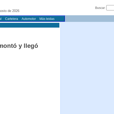
Buscar:
osto de 2026
l
Cartelera
Automotor
Más leidas
emontó y llegó