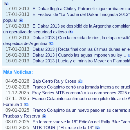
17-01-2013
El Dakar llegó a Chile y Patronelli sigue arriba en cu
17-01-2013
El Festival de “La Noche del Dakar Tinogasta 2013” 
popular
17-01-2013
El Dakar 2013 se despidió de la Argentina compitie
un operativo de seguridad exitoso
17-01-2013
Dakar 2013 | Con la crecida de ríos, la etapa resul
despedida de Argentina
17-01-2013
Dakar 2013 | Recta final con las últimas dunas en 
16-01-2013
Dakar 2013 | Cuando las aguas imponen su ley…
16-01-2013
Dakar 2013 | Lucía y el ministro Meyer en Fiambal
Más Noticias:
04-05-2026
Bajo Cerro Rally Cross
19-02-2026
Franco Colapinto cerró una jornada intensa de pru
11-12-2025
Fray Series MTB coronará a los campeones 2025 e
07-11-2025
Franco Colapinto confirmado como piloto titular de 
Fórmula 1
09-01-2025
Franco Colapinto da un nuevo paso en su carrera: s
Pruebas y Reserva
08-01-2025
En febrero vuelve la 18° Edición del Rally Bike "Ve
03-01-2025
MTB TOUR | "El cruce de la 14"