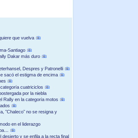
quiere que vuelva
ima-Santiago
ally Dakar más duro
terhansel, Despres y Patronelli
se sacó el estigma de encima
nes
categoría cuatriciclos
postergada por la niebla
el Rally en la categoría motos
tados
, "Chaleco" no se resigna y
ómodo en el liderazgo
aba…
esierto y se enfila a la recta final