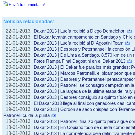
Enviá tu comentario!
Noticias relacionadas:
22-01-2013
Dakar 2013 | Lucía recibió a Diego Demelchori
22-01-2013
El Dakar levanta campamento en Santiago y Chile 
21-01-2013
Dakar 2013 | Lucía recibió al D´Agostini Team
21-01-2013
Dakar 2013 | Despres y Peterhansel: la conexión L
21-01-2013
Dakar 2013 | De Lima a Santiago, 8.570 km de un r
21-01-2013
Fotos Rampa Final Dagostini en el Dakar 2013
20-01-2013
Dakar 2013 | El Dakar fue para los más grandes: Pe
20-01-2013
Dakar 2013 | Marcos Patronelli, el bicampeón que 
19-01-2013
Dakar 2013 | Despres y Peterhansel pentacampeo
19-01-2013
Dakar 2013 | Patronelli se consagró campeón en la 
19-01-2013
Dakar 2013 | La largada de la última etapa del rally 
19-01-2013
Dakar 2013 | Despres consiguió su quinto título en 
19-01-2013
El Dakar 2013 llega al final con ganadores casi can
19-01-2013
Dakar 2013 | Gordon se sacó chispas con Terranova
Patronelli cuida la punta
18-01-2013
Dakar 2013 | Patronelli finalizó quinto pero sigue c
18-01-2013
Dakar 2013 | En Copiapó todo se queda como est
18-01-2013
Dakar 2013 | La competencia deja definitivamente el d