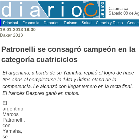
Catamarca
Sábado 08 de Ag
Principal
Economia
Deportes
Turismo
Salud
Ciencia y Tecno
Genera
19-01-2013 19:30
Dakar 2013
Patronelli se consagró campeón en la
categoría cuatriciclos
El argentino, a bordo de su Yamaha, repitió el logro de hace
tres años al completarse la 14ta y última etapa de la
competencia. Le alcanzó con llegar tercero en la recta final.
El francés Despres ganó en motos.
El
argentino
Marcos
Patronelli,
con
Yamaha,
se