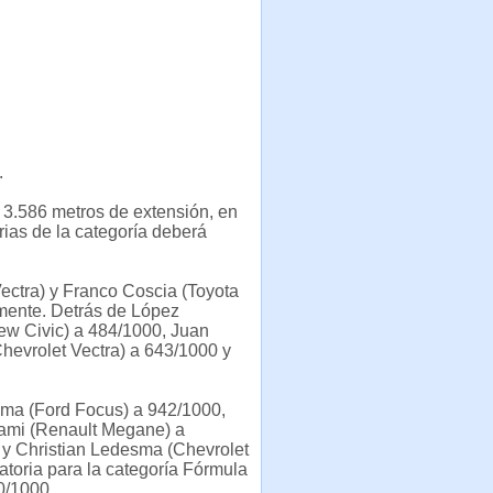
.
 3.586 metros de extensión, en
ias de la categoría deberá
Vectra) y Franco Coscia (Toyota
amente. Detrás de López
New Civic) a 484/1000, Juan
hevrolet Vectra) a 643/1000 y
lma (Ford Focus) a 942/1000,
lami (Renault Megane) a
 y Christian Ledesma (Chevrolet
atoria para la categoría Fórmula
0/1000.