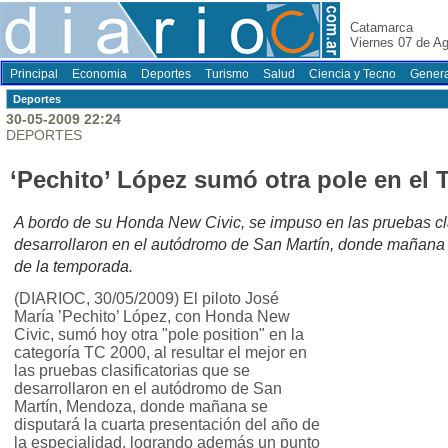
Catamarca
Viernes 07 de A
Principal
Economia
Deportes
Turismo
Salud
Ciencia y Tecno
Genera
Deportes
30-05-2009 22:24
DEPORTES
‘Pechito’ López sumó otra pole en el
A bordo de su Honda New Civic, se impuso en las pruebas cla
desarrollaron en el autódromo de San Martín, donde mañana s
de la temporada.
(DIARIOC, 30/05/2009) El piloto José
María ’Pechito’ López, con Honda New
Civic, sumó hoy otra "pole position" en la
categoría TC 2000, al resultar el mejor en
las pruebas clasificatorias que se
desarrollaron en el autódromo de San
Martín, Mendoza, donde mañana se
disputará la cuarta presentación del año de
la especialidad, logrando además un punto