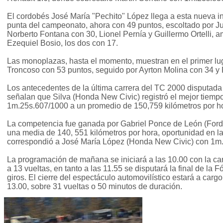
El cordobés José María "Pechito" López llega a esta nueva i
punta del campeonato, ahora con 49 puntos, escoltado por J
Norberto Fontana con 30, Lionel Pernía y Guillermo Ortelli, 
Ezequiel Bosio, los dos con 17.
Las monoplazas, hasta el momento, muestran en el primer lu
Troncoso con 53 puntos, seguido por Ayrton Molina con 34 y
Los antecedentes de la última carrera del TC 2000 disputada
señalan que Silva (Honda New Civic) registró el mejor tiempo 
1m.25s.607/1000 a un promedio de 150,759 kilómetros por h
La competencia fue ganada por Gabriel Ponce de León (For
una media de 140, 551 kilómetros por hora, oportunidad en la 
correspondió a José María López (Honda New Civic) con 1m.
La programación de mañana se iniciará a las 10.00 con la car
a 13 vueltas, en tanto a las 11.55 se disputará la final de la
giros. El cierre del espectáculo automovilístico estará a cargo
13.00, sobre 31 vueltas o 50 minutos de duración.