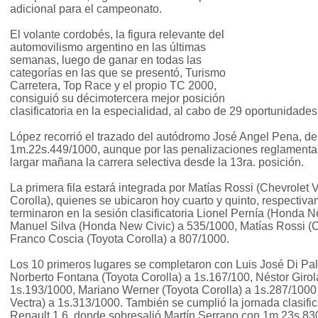
adicional para el campeonato.
El volante cordobés, la figura relevante del
automovilismo argentino en las últimas
semanas, luego de ganar en todas las
categorías en las que se presentó, Turismo
Carretera, Top Race y el propio TC 2000,
consiguió su décimotercera mejor posición
clasificatoria en la especialidad, al cabo de 29 oportunidades
López recorrió el trazado del autódromo José Angel Pena, de
1m.22s.449/1000, aunque por las penalizaciones reglamentar
largar mañana la carrera selectiva desde la 13ra. posición.
La primera fila estará integrada por Matías Rossi (Chevrolet 
Corolla), quienes se ubicaron hoy cuarto y quinto, respectiv
terminaron en la sesión clasificatoria Lionel Pernía (Honda 
Manuel Silva (Honda New Civic) a 535/1000, Matías Rossi (C
Franco Coscia (Toyota Corolla) a 807/1000.
Los 10 primeros lugares se completaron con Luis José Di Pa
Norberto Fontana (Toyota Corolla) a 1s.167/100, Néstor Giro
1s.193/1000, Mariano Werner (Toyota Corolla) a 1s.287/1000
Vectra) a 1s.313/1000. También se cumplió la jornada clasific
Renault 1.6, donde sobresalió Martín Serrano con 1m.23s.83