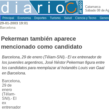
Catamarca
Sábado 08 de Ag
Principal
Economia
Deportes
Turismo
Salud
Ciencia y Tecno
Genera
29-01-2003 19:01
Barcelona
Pekerman también aparece
mencionado como candidato
Barcelona, 29 de enero (Télam-SNI).- El ex entrenador de
los juveniles argentinos, José Néstor Pekerman figura entre
los candidatos para reemplazar al holandés Louis van Gaal
en Barcelona.
Barcelona,
29 de
enero
(Télam-
SNI).- El
ex
entrenador