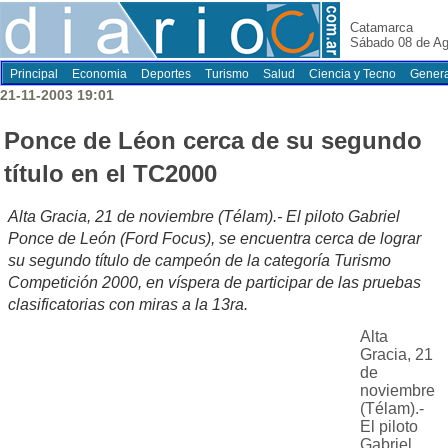
Catamarca
Sábado 08 de Ag
Principal
Economia
Deportes
Turismo
Salud
Ciencia y Tecno
Genera
21-11-2003 19:01
Ponce de Léon cerca de su segundo
título en el TC2000
Alta Gracia, 21 de noviembre (Télam).- El piloto Gabriel
Ponce de León (Ford Focus), se encuentra cerca de lograr
su segundo título de campeón de la categoría Turismo
Competición 2000, en víspera de participar de las pruebas
clasificatorias con miras a la 13ra.
Alta
Gracia, 21
de
noviembre
(Télam).-
El piloto
Gabriel