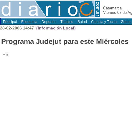
Catamarca
Viernes 07 de A
Principal
Economia
Deportes
Turismo
Salud
Ciencia y Tecno
Genera
28-02-2006 14:47
(Información Local)
Programa Judejut para este Miércoles
En