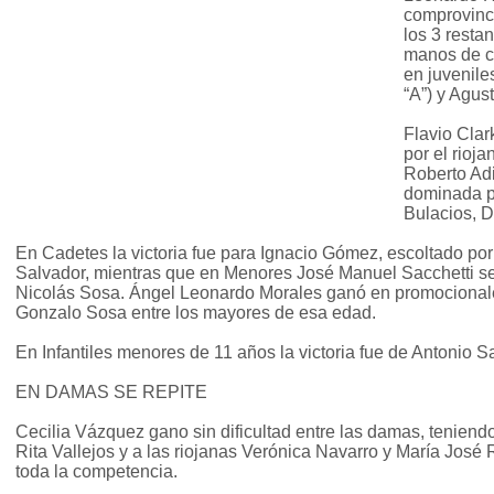
comprovinc
los 3 resta
manos de c
en juvenile
“A”) y Agus
Flavio Clar
por el rioj
Roberto Adi
dominada po
Bulacios, 
En Cadetes la victoria fue para Ignacio Gómez, escoltado po
Salvador, mientras que en Menores José Manuel Sacchetti seg
Nicolás Sosa. Ángel Leonardo Morales ganó en promocional
Gonzalo Sosa entre los mayores de esa edad.
En Infantiles menores de 11 años la victoria fue de Antonio 
EN DAMAS SE REPITE
Cecilia Vázquez gano sin dificultad entre las damas, teniend
Rita Vallejos y a las riojanas Verónica Navarro y María José 
toda la competencia.