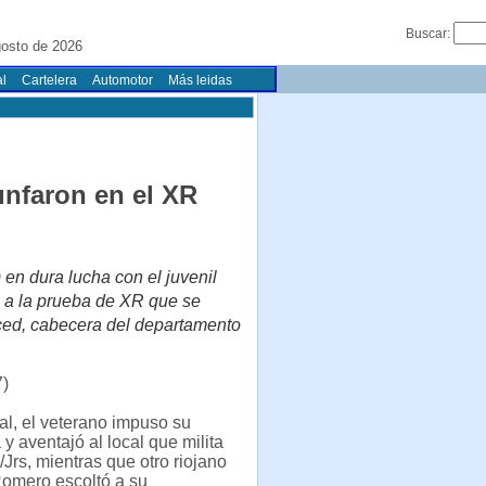
Buscar:
gosto de 2026
l
Cartelera
Automotor
Más leidas
unfaron en el XR
 en dura lucha con el juvenil
 a la prueba de XR que se
ced, cabecera del departamento
7)
nal, el veterano impuso su
 y aventajó al local que milita
Jrs, mientras que otro riojano
omero escoltó a su