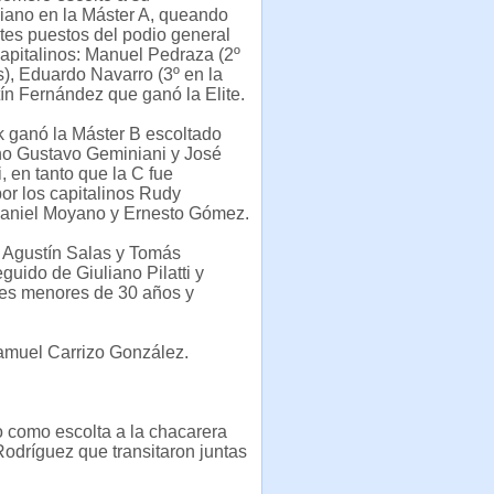
iano en la Máster A, queando
ntes puestos del podio general
apitalinos: Manuel Pedraza (2º
s), Eduardo Navarro (3º en la
tín Fernández que ganó la Elite.
k ganó la Máster B escoltado
ano Gustavo Geminiani y José
, en tanto que la C fue
r los capitalinos Rudy
Daniel Moyano y Ernesto Gómez.
r Agustín Salas y Tomás
uido de Giuliano Pilatti y
es menores de 30 años y
Samuel Carrizo González.
o como escolta a la chacarera
Rodríguez que transitaron juntas