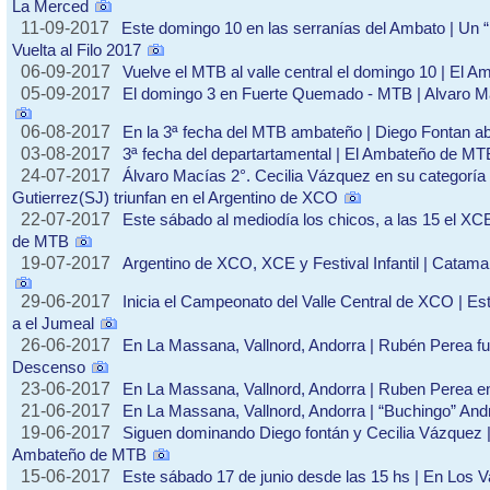
La Merced
11-09-2017
Este domingo 10 en las serranías del Ambato | Un
Vuelta al Filo 2017
06-09-2017
Vuelve el MTB al valle central el domingo 10 | El Am
05-09-2017
El domingo 3 en Fuerte Quemado - MTB | Alvaro M
06-08-2017
En la 3ª fecha del MTB ambateño | Diego Fontan ab
03-08-2017
3ª fecha del departartamental | El Ambateño de MT
24-07-2017
Álvaro Macías 2°. Cecilia Vázquez en su categoría 
Gutierrez(SJ) triunfan en el Argentino de XCO
22-07-2017
Este sábado al mediodía los chicos, a las 15 el XC
de MTB
19-07-2017
Argentino de XCO, XCE y Festival Infantil | Catama
29-06-2017
Inicia el Campeonato del Valle Central de XCO | Es
a el Jumeal
26-06-2017
En La Massana, Vallnord, Andorra | Rubén Perea fu
Descenso
23-06-2017
En La Massana, Vallnord, Andorra | Ruben Perea e
21-06-2017
En La Massana, Vallnord, Andorra | “Buchingo” And
19-06-2017
Siguen dominando Diego fontán y Cecilia Vázquez |
Ambateño de MTB
15-06-2017
Este sábado 17 de junio desde las 15 hs | En Los 