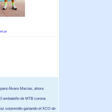
om.ar
 para Álvaro Macías, ahora
| El ambateño de MTB corona
díaz sorprendio ganando el XCO de