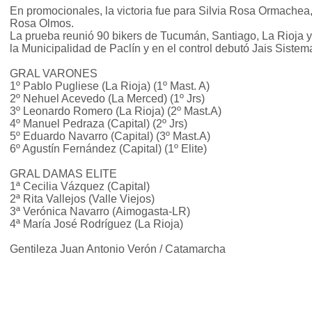
En promocionales, la victoria fue para Silvia Rosa Ormachea
Rosa Olmos.
La prueba reunió 90 bikers de Tucumán, Santiago, La Rioja 
la Municipalidad de Paclín y en el control debutó Jais Sistem
GRAL VARONES
1º Pablo Pugliese (La Rioja) (1º Mast. A)
2º Nehuel Acevedo (La Merced) (1º Jrs)
3º Leonardo Romero (La Rioja) (2º Mast.A)
4º Manuel Pedraza (Capital) (2º Jrs)
5º Eduardo Navarro (Capital) (3º Mast.A)
6º Agustín Fernández (Capital) (1º Elite)
GRAL DAMAS ELITE
1ª Cecilia Vázquez (Capital)
2ª Rita Vallejos (Valle Viejos)
3ª Verónica Navarro (Aimogasta-LR)
4ª María José Rodríguez (La Rioja)
Gentileza Juan Antonio Verón / Catamarcha