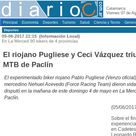
Catamarca
Viernes 07 de A
Principal
Economia
Deportes
Turismo
Salud
Ciencia y Tecno
Genera
Deportes
05-06-2017 21:15
(Información Local)
En La Merced 90 bikers de 4 provincias
El riojano Pugliese y Ceci Vázquez tri
MTB de Paclín
El experimentado biker riojano Pablo Pugliese (Venzo oficial)
mercedino Nehuel Acevedo (Force Racing Team) dieron vida
disputó en la mañana de este domingo 4 de mayo en La Mer
Paclín.
(05/06/201
Sobre el fi
experiencia
en Cadetes/
Leonardo R