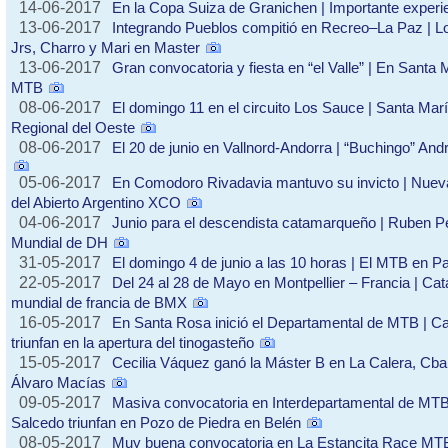
14-06-2017
En la Copa Suiza de Granichen | Importante experie
13-06-2017
Integrando Pueblos compitió en Recreo–La Paz | L
Jrs, Charro y Mari en Master
13-06-2017
Gran convocatoria y fiesta en “el Valle” | En Santa 
MTB
08-06-2017
El domingo 11 en el circuito Los Sauce | Santa María
Regional del Oeste
08-06-2017
El 20 de junio en Vallnord-Andorra | “Buchingo” An
05-06-2017
En Comodoro Rivadavia mantuvo su invicto | Nueva 
del Abierto Argentino XCO
04-06-2017
Junio para el descendista catamarqueño | Ruben P
Mundial de DH
31-05-2017
El domingo 4 de junio a las 10 horas | El MTB en P
22-05-2017
Del 24 al 28 de Mayo en Montpellier – Francia | Ca
mundial de francia de BMX
16-05-2017
En Santa Rosa inició el Departamental de MTB | Ca
triunfan en la apertura del tinogasteño
15-05-2017
Cecilia Váquez ganó la Máster B en La Calera, Cba 
Álvaro Macías
09-05-2017
Masiva convocatoria en Interdepartamental de MTB
Salcedo triunfan en Pozo de Piedra en Belén
08-05-2017
Muy buena convocatoria en La Estancita Race MT