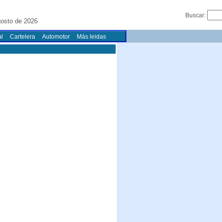
Buscar:
osto de 2026
l
Cartelera
Automotor
Más leidas