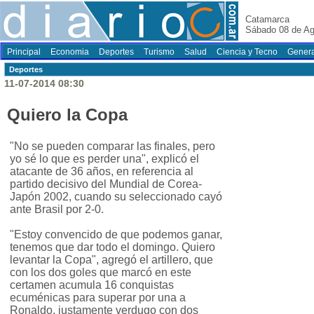
Catamarca
Sábado 08 de Ag
Principal
Economia
Deportes
Turismo
Salud
Ciencia y Tecno
Genera
Deportes
11-07-2014 08:30
Quiero la Copa
"No se pueden comparar las finales, pero
yo sé lo que es perder una", explicó el
atacante de 36 años, en referencia al
partido decisivo del Mundial de Corea-
Japón 2002, cuando su seleccionado cayó
ante Brasil por 2-0.
"Estoy convencido de que podemos ganar,
tenemos que dar todo el domingo. Quiero
levantar la Copa", agregó el artillero, que
con los dos goles que marcó en este
certamen acumula 16 conquistas
ecuménicas para superar por una a
Ronaldo, justamente verdugo con dos