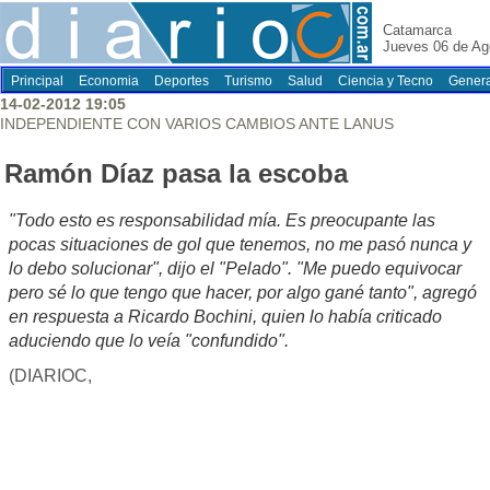
Catamarca
Jueves 06 de Ag
Principal
Economia
Deportes
Turismo
Salud
Ciencia y Tecno
Genera
14-02-2012 19:05
INDEPENDIENTE CON VARIOS CAMBIOS ANTE LANUS
Ramón Díaz pasa la escoba
"Todo esto es responsabilidad mía. Es preocupante las
pocas situaciones de gol que tenemos, no me pasó nunca y
lo debo solucionar", dijo el "Pelado". "Me puedo equivocar
pero sé lo que tengo que hacer, por algo gané tanto", agregó
en respuesta a Ricardo Bochini, quien lo había criticado
aduciendo que lo veía "confundido".
(DIARIOC,