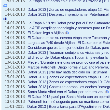
15-01-2013
La Etapa 9 se corrió en el Este de la Provincia | El
14-01-2013
Dakar 2013 | Zonas de espectadores etapa 12: Fia
14-01-2013
Dakar 2013 | Despres, impresionante, Peterhansel.
14-01-2013
La Etapa N° 9 del Dakar pasó por el Este Catamar
14-01-2013
La AFIP despliega tecnología y recursos para un D
14-01-2013
El Dakar llegó a Alijilán
14-01-2013
El Dakar cumple su novena etapa entre Tucumán 
13-01-2013
Larga a las 7:40 desde Alijilan | El Dakar por el E
13-01-2013
Consideran que es la mejor edición del Dakar, per
13-01-2013
Dakar 2013 | Tucumán sedujo a los visitantes y reci
13-01-2013
El director del Dakar elogia a Tucumán y evalúa la 
13-01-2013
Meyer: "Durante siete días se promociona al país 
13-01-2013
Marcos Patronelli, Diego Torres y Luciano Pereyra, 
13-01-2013
Dakar 2013 | ¡No hay nada decidido en Tucumán!
15-01-2013
Dakar 2013 | Zonas de espectadores etapa 11: La R
13-01-2013
Dakar 2013 | Zonas de espectadores etapa 10: Córd
13-01-2013
Dakar 2013 | Casteu se corona, los coches “naveg
13-01-2013
Santa María vibró con el Dakar por primera vez
13-01-2013
El Dakar 2013 pasó por Santa María con un operati
13-01-2013
Patronelli terminó segundo pero se mantiene como l
11-01-2013
Dakar 2013 | Buena tarea para D’Agostini en el Dak