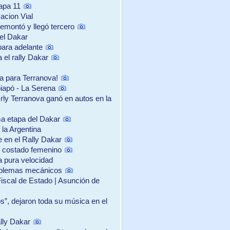
apa 11
zacion Vial
emontó y llegó tercero
 el Dakar
para adelante
 el rally Dakar
ra para Terranova!
iapó - La Serena
y Terranova ganó en autos en la
ma etapa del Dakar
 la Argentina
e en el Rally Dakar
 costado femenino
a pura velocidad
roblemas mecánicos
scal de Estado | Asunción de
s”, dejaron toda su música en el
lly Dakar