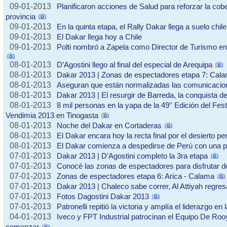
09-01-2013
Planificaron acciones de Salud para reforzar la cobe
provincia
09-01-2013
En la quinta etapa, el Rally Dakar llega a suelo chil
09-01-2013
El Dakar llega hoy a Chile
09-01-2013
Polti nombró a Zapela como Director de Turismo 
08-01-2013
D’Agostini llego al final del especial de Arequipa
08-01-2013
Dakar 2013 | Zonas de espectadores etapa 7: Cala
08-01-2013
Aseguran que están normalizadas las comunicacio
08-01-2013
Dakar 2013 | El resurgir de Barreda, la conquista de
08-01-2013
8 mil personas en la yapa de la 49° Edición del Fest
Vendimia 2013 en Tinogasta
08-01-2013
Noche del Dakar en Cortaderas
08-01-2013
El Dakar encara hoy la recta final por el desierto p
08-01-2013
El Dakar comienza a despedirse de Perú con una p
07-01-2013
Dakar 2013 | D’Agostini completo la 3ra etapa
07-01-2013
Conocé las zonas de espectadores para disfrutar d
07-01-2013
Zonas de espectadores etapa 6: Arica - Calama
07-01-2013
Dakar 2013 | Chaleco sabe correr, Al Attiyah regres
07-01-2013
Fotos Dagostini Dakar 2013
07-01-2013
Patronelli repitió la victoria y amplía el liderazgo en 
04-01-2013
Iveco y FPT Industrial patrocinan el Equipo De Rooy
comenzar