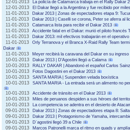
12-01-2013
La policía de Catamarca trabaja en el Rally Dakar 
12-01-2013
El Dakar llegó a la Argentina y fue recibido por mile
11-01-2013
Dakar 2013 | Zonas de espectadores etapa 9: Tuc
11-01-2013
Dakar 2013 | Caselli se corona, Peter se aferra al li
11-01-2013
Catamarca lista para recibir el Dakar 2013
11-01-2013
Accidente fatal en el Dakar: murió el piloto francé
11-01-2013
Dakar 2013: mil efectivos trabajarán en el operativ
11-01-2013
Orly Terranova y el Branca X-Raid Rally Team termi
Dakar
11-01-2013
Meyer recibirá la caravana del Dakar en su ingreso 
10-01-2013
Dakar 2013 | D’Agostini llegó a Calama
10-01-2013
RALLY DAKAR | Abandonó el español Carlos Sainz 
10-01-2013
Fotos Dagostini en el Dakar 2013
10-01-2013
SANTA MARIA | Suspenden velada boxística
10-01-2013
SANTA MARIA - La entrada será un alimento no p
10-01-2013
Accidente de tránsito en el Dakar 2013
10-01-2013
Miles de peruanos despiden a sus héroes del territo
10-01-2013
La competencia se adentra en el desierto de Atac
09-01-2013
Dakar 2013 | Zonas de espectadores etapa 8: Salt
09-01-2013
Dakar 2013 | Protagonismo de Yamaha, intercambi
09-01-2013
D´agostini llegó 39 a Chile
09-01-2013
Marcos Patronelli marca el ritmo en quads y amplía