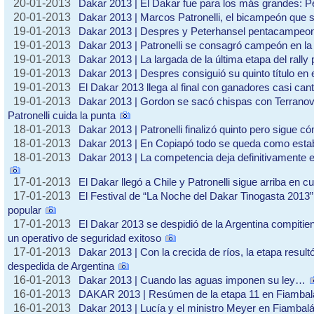
20-01-2013
Dakar 2013 | El Dakar fue para los más grandes: Pe
20-01-2013
Dakar 2013 | Marcos Patronelli, el bicampeón que 
19-01-2013
Dakar 2013 | Despres y Peterhansel pentacampeo
19-01-2013
Dakar 2013 | Patronelli se consagró campeón en la 
19-01-2013
Dakar 2013 | La largada de la última etapa del rally 
19-01-2013
Dakar 2013 | Despres consiguió su quinto título en 
19-01-2013
El Dakar 2013 llega al final con ganadores casi can
19-01-2013
Dakar 2013 | Gordon se sacó chispas con Terranova
Patronelli cuida la punta
18-01-2013
Dakar 2013 | Patronelli finalizó quinto pero sigue c
18-01-2013
Dakar 2013 | En Copiapó todo se queda como est
18-01-2013
Dakar 2013 | La competencia deja definitivamente el d
17-01-2013
El Dakar llegó a Chile y Patronelli sigue arriba en cu
17-01-2013
El Festival de “La Noche del Dakar Tinogasta 2013” 
popular
17-01-2013
El Dakar 2013 se despidió de la Argentina compitie
un operativo de seguridad exitoso
17-01-2013
Dakar 2013 | Con la crecida de ríos, la etapa resul
despedida de Argentina
16-01-2013
Dakar 2013 | Cuando las aguas imponen su ley…
16-01-2013
DAKAR 2013 | Resúmen de la etapa 11 en Fiambal
16-01-2013
Dakar 2013 | Lucía y el ministro Meyer en Fiambal