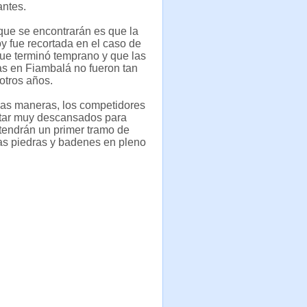
antes.
que se encontrarán es que la
y fue recortada en el caso de
que terminó temprano y que las
s en Fiambalá no fueron tan
otros años.
das maneras, los competidores
tar muy descansados para
 tendrán un primer tramo de
 las piedras y badenes en pleno