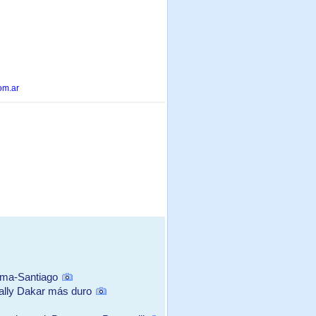
om.ar
ima-Santiago
ally Dakar más duro