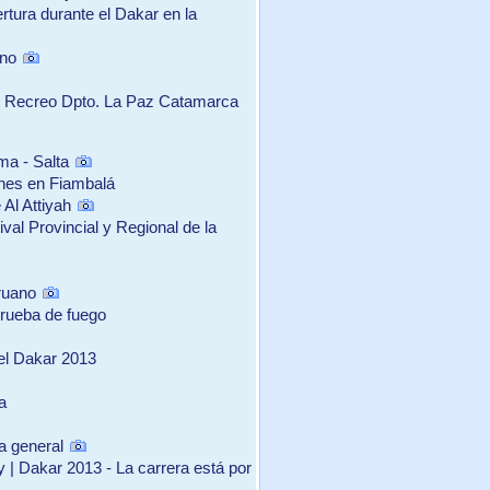
rtura durante el Dakar en la
eno
en Recreo Dpto. La Paz Catamarca
ma - Salta
nes en Fiambalá
 Al Attiyah
ival Provincial y Regional de la
eruano
rueba de fuego
el Dakar 2013
a
la general
 | Dakar 2013 - La carrera está por