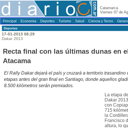
Catamarca
Viernes 07 de A
Principal
Economia
Deportes
Turismo
Salud
Ciencia y Tecno
Genera
Deportes
17-01-2013 08:29
Dakar 2013
Recta final con las últimas dunas en e
Atacama
El Rally Dakar dejará el país y cruzará a territorio trasandino
etapas antes del gran final en Santiago, donde aquellos gla
8.500 kilómetros serán premiados.
La etapa d
Dakar 2013
con Copiapó
715 kilómet
la Cordille
Francisco 
altura, lo q