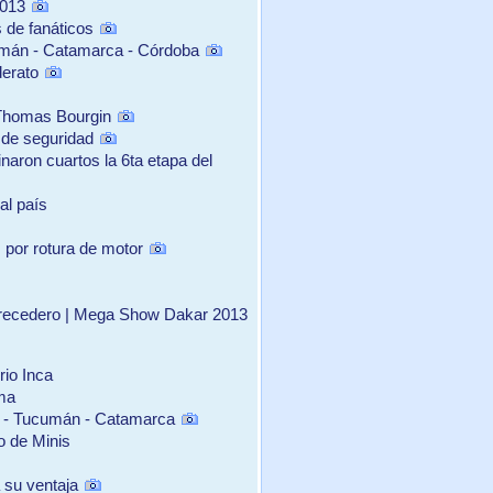
2013
s de fanáticos
umán - Catamarca - Córdoba
derato
s Thomas Bourgin
o de seguridad
naron cuartos la 6ta etapa del
al país
por rotura de motor
erecedero | Mega Show Dakar 2013
rio Inca
ama
a - Tucumán - Catamarca
o de Minis
 su ventaja