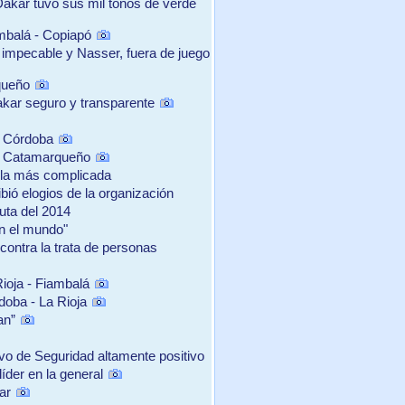
 Dakar tuvo sus mil tonos de verde
mbalá - Copiapó
 impecable y Nasser, fuera de juego
queño
akar seguro y transparente
y Córdoba
ste Catamarqueño
o la más complicada
bió elogios de la organización
ruta del 2014
en el mundo"
contra la trata de personas
ioja - Fiambalá
oba - La Rioja
an”
vo de Seguridad altamente positivo
íder en la general
ar