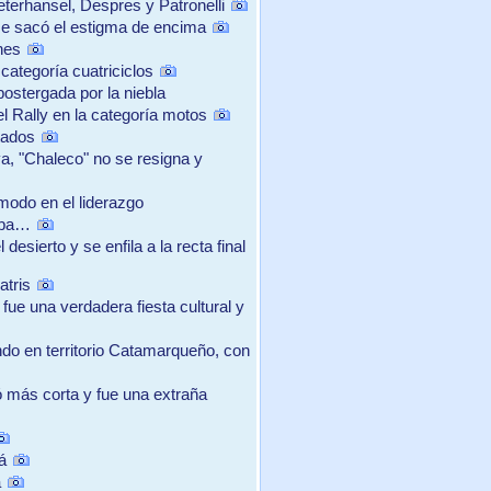
terhansel, Despres y Patronelli
se sacó el estigma de encima
nes
categoría cuatriciclos
postergada por la niebla
el Rally en la categoría motos
tados
, "Chaleco" no se resigna y
ómodo en el liderazgo
aba…
esierto y se enfila a la recta final
atris
fue una verdadera fiesta cultural y
ndo en territorio Catamarqueño, con
tó más corta y fue una extraña
á
á