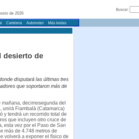
Buscar:
gosto de 2026
l
Cartelera
Automotor
Más leidas
l desierto de
 donde disputará las últimas tres
diadores que soportaron más de
e mañana, decimosegunda del
, unirá Fiambalá (Catamarca)
 y tendrá un recorrido total de
ros que incluyen otro cruce de
ra, esta vez por el Paso de San
de más de 4.748 metros de
ue volverá a exponer el físico de