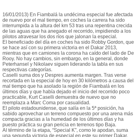
16/01/2013) En Fiambalá la undécima especial fue afectada
de nuevo por el mal tiempo, en coches la carrera ha sido
interrumpida a la altura del km 53 tras una repentina crecida
de las aguas que ha anegado el recorrido, impidiendo a los
pilotos atravesar los dos ríos que jalonan la especial.
El beneficiado del día en coches ha sido Robby Gordon, que
se hace así con su primera victoria en el Dakar 2013,
mientras que en camiones la corona ha caído del lado de De
Rooy. No hay cambios, sin embargo, en la general, donde
Peterhansel y Nikolaev siguen liderando la tabla en sus
respectivas categorías.
Caselli suma dos y Despres aumenta margen. Tras verse
recortada en la especial de hoy en 30 kilómetros a causa del
mal tiempo que ha asolado la región de Fiambalá en los
últimos días y que había dejado el inicio del recorrido poco
practicable, Kurt Caselli demuestra de nuevo que no
reemplaza a Marc Coma por casualidad.
El piloto estadounidense, que salía en la 5ª posición, ha
sabido aprovechar un terreno compuesto por una arena más
compacta gracias a la humedad de los últimos días y ha
puesto práctica su gran pericia en terrenos tipo Baja.
Al término de la etapa, “Special K”, como le apodan, suma
una segunda victoria de especial en este su primer Dakar,