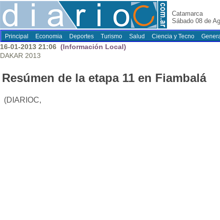
Catamarca
Sábado 08 de Ag
Principal
Economia
Deportes
Turismo
Salud
Ciencia y Tecno
Genera
16-01-2013 21:06
(Información Local)
DAKAR 2013
Resúmen de la etapa 11 en Fiambalá
(DIARIOC,