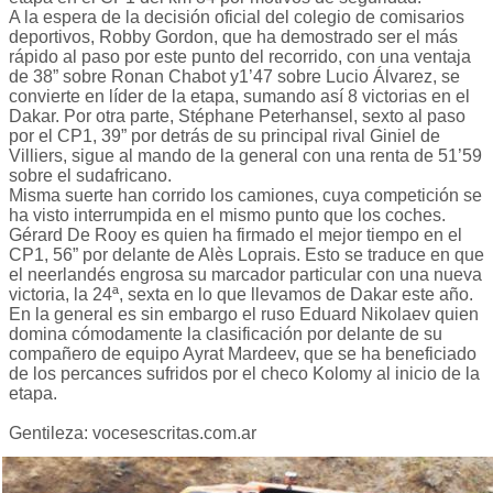
A la espera de la decisión oficial del colegio de comisarios
deportivos, Robby Gordon, que ha demostrado ser el más
rápido al paso por este punto del recorrido, con una ventaja
de 38” sobre Ronan Chabot y1’47 sobre Lucio Álvarez, se
convierte en líder de la etapa, sumando así 8 victorias en el
Dakar. Por otra parte, Stéphane Peterhansel, sexto al paso
por el CP1, 39” por detrás de su principal rival Giniel de
Villiers, sigue al mando de la general con una renta de 51’59
sobre el sudafricano.
Misma suerte han corrido los camiones, cuya competición se
ha visto interrumpida en el mismo punto que los coches.
Gérard De Rooy es quien ha firmado el mejor tiempo en el
CP1, 56” por delante de Alès Loprais. Esto se traduce en que
el neerlandés engrosa su marcador particular con una nueva
victoria, la 24ª, sexta en lo que llevamos de Dakar este año.
En la general es sin embargo el ruso Eduard Nikolaev quien
domina cómodamente la clasificación por delante de su
compañero de equipo Ayrat Mardeev, que se ha beneficiado
de los percances sufridos por el checo Kolomy al inicio de la
etapa.
Gentileza: vocesescritas.com.ar