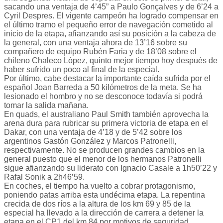
sacando una ventaja de 4’45” a Paulo Gonçalves y de 6’24 a
Cyril Despres. El vigente campeón ha logrado compensar en
el último tramo el pequeño error de navegación cometido al
inicio de la etapa, afianzando así su posición a la cabeza de
la general, con una ventaja ahora de 13’16 sobre su
compañero de equipo Rubén Faria y de 18’08 sobre el
chileno Chaleco López, quinto mejor tiempo hoy después de
haber sufrido un poco al final de la especial.
Por último, cabe destacar la importante caída sufrida por el
español Joan Barreda a 50 kilómetros de la meta. Se ha
lesionado el hombro y no se desconoce todavía si podrá
tomar la salida mañana.
En quads, el australiano Paul Smith también aprovecha la
arena dura para rubricar su primera victoria de etapa en el
Dakar, con una ventaja de 4’18 y de 5’42 sobre los
argentinos Gastón González y Marcos Patronelli,
respectivamente. No se producen grandes cambios en la
general puesto que el menor de los hermanos Patronelli
sigue afianzando su liderato con Ignacio Casale a 1h50’22 y
Rafal Sonik a 2h46’59.
En coches, el tiempo ha vuelto a cobrar protagonismo,
poniendo patas arriba esta undécima etapa. La repentina
crecida de dos ríos a la altura de los km 69 y 85 de la
especial ha llevado a la dirección de carrera a detener la
etapa en el CP1 del km 84 por motivos de seguridad.