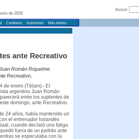
Buscar:
osto de 2026
l
Cartelera
Automotor
Más leidas
tes ante Recreativo
no Juan Román Riquelme
nte Recreativo.
4 de enero (Télam).- El
sta argentino Juan Román
arecerá entre los suplentes de
este domingo, ante Recreativo.
de 24 años, había mantenido un
con el entrenador holandés
aal, cuando declaró una fatiga
quedó fuera de un partido ante
entras se especulaba con la