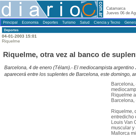
Catamarca
Jueves 06 de Ag
Principal
Economia
Deportes
Turismo
Salud
Ciencia y Tecno
Genera
Deportes
04-01-2003 15:01
Riquelme
Riquelme, otra vez al banco de suplen
Barcelona, 4 de enero (Télam).- El mediocampista argenti
aparecerá entre los suplentes de Barcelona, este domingo, a
Barcelona, 
mediocampi
Riquelme ap
Barcelona, 
Riquelme, 
entredicho 
Louis Van G
muscular y 
Mallorca mi