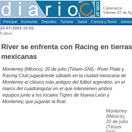
Catamarca
Viernes 07 de A
Principal
Economia
Deportes
Turismo
Salud
Ciencia y Tecno
Genera
20-07-2002 15:02
Fútbol
River se enfrenta con Racing en tierras
mexicanas
Monterrey (México), 20 de julio (Télam-SNI).- River Plate y
Racing Club jugaráneste sábado en la ciudad mexicana de
Monterrey el clásico más antiguo del fútbol argentino, en el
marco del cuadrangular en el que intervienen ambos
equipos junto a los locales Tigres de Nueva León y
Monterrey, que jugarán la final.
Monterrey
(México),
20 de julio
(Télam-