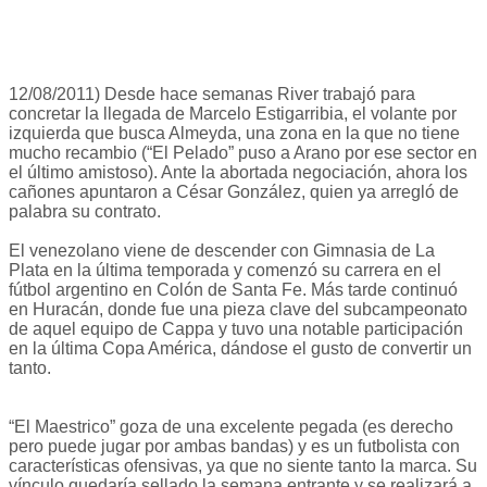
12/08/2011) Desde hace semanas River trabajó para
concretar la llegada de Marcelo Estigarribia, el volante por
izquierda que busca Almeyda, una zona en la que no tiene
mucho recambio (“El Pelado” puso a Arano por ese sector en
el último amistoso). Ante la abortada negociación, ahora los
cañones apuntaron a César González, quien ya arregló de
palabra su contrato.
El venezolano viene de descender con Gimnasia de La
Plata en la última temporada y comenzó su carrera en el
fútbol argentino en Colón de Santa Fe. Más tarde continuó
en Huracán, donde fue una pieza clave del subcampeonato
de aquel equipo de Cappa y tuvo una notable participación
en la última Copa América, dándose el gusto de convertir un
tanto.
“El Maestrico” goza de una excelente pegada (es derecho
pero puede jugar por ambas bandas) y es un futbolista con
características ofensivas, ya que no siente tanto la marca. Su
vínculo quedaría sellado la semana entrante y se realizará a