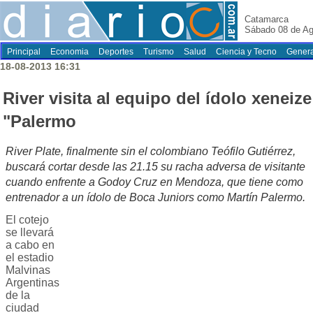
Catamarca
Sábado 08 de Ag
Principal
Economia
Deportes
Turismo
Salud
Ciencia y Tecno
Genera
18-08-2013 16:31
River visita al equipo del ídolo xeneize
"Palermo
River Plate, finalmente sin el colombiano Teófilo Gutiérrez,
buscará cortar desde las 21.15 su racha adversa de visitante
cuando enfrente a Godoy Cruz en Mendoza, que tiene como
entrenador a un ídolo de Boca Juniors como Martín Palermo.
El cotejo
se llevará
a cabo en
el estadio
Malvinas
Argentinas
de la
ciudad