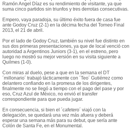
Ramón Angel Díaz es su rendimiento de visitante, ya que
suma cinco partidos sin triunfos y tres derrotas consecutivas.
Empero, vaya paradoja, su último éxito fuera de casa fue
ante Godoy Cruz (2-1) en la décima fecha del Torneo Final
2013, el 21 de abril.
Por el lado de Godoy Cruz, también su nivel fue distinto en
sus dos primeras presentaciones, ya que de local venció con
autoridad a Argentinos Juniors (3-1), en el estreno, pero
luego no mostró su mejor versión en su visita siguiente a
Quilmes (1-0).
Con miras al duelo, pese a que en la semana el DT
´millonario´ trabajó tácticamente con ´Teo´ Gutiérrez como
delantero confiando en la promesa de los dirigentes,
finalmente no se llegó a tiempo con el pago del pase y por
eso, Cruz Azul de México, no envió el transfer
correspondiente para que pueda jugar.
En consecuencia, si bien el ´cafetero´ viajó con la
delegación, se quedará una vez más afuera y deberá
esperar una semana más para su debut, que sería ante
Colón de Santa Fe, en el Monumental.