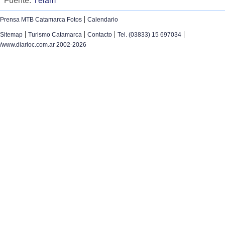
Fuente:
Télam
|
Prensa MTB Catamarca Fotos
Calendario
|
|
|
|
Sitemap
Turismo Catamarca
Contacto
Tel. (03833) 15 697034
/www.diarioc.com.ar 2002-2026