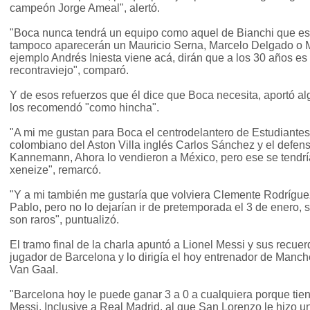
campeón Jorge Ameal", alertó.
"Boca nunca tendrá un equipo como aquel de Bianchi que est
tampoco aparecerán un Mauricio Serna, Marcelo Delgado o Ma
ejemplo Andrés Iniesta viene acá, dirán que a los 30 años es v
recontraviejo", comparó.
Y de esos refuerzos que él dice que Boca necesita, aportó a
los recomendó "como hincha".
"A mi me gustan para Boca el centrodelantero de Estudiantes 
colombiano del Aston Villa inglés Carlos Sánchez y el defen
Kannemann, Ahora lo vendieron a México, pero ese se tendrí
xeneize", remarcó.
"Y a mi también me gustaría que volviera Clemente Rodrígue
Pablo, pero no lo dejarían ir de pretemporada el 3 de enero
son raros", puntualizó.
El tramo final de la charla apuntó a Lionel Messi y sus recue
jugador de Barcelona y lo dirigía el hoy entrenador de Manch
Van Gaal.
"Barcelona hoy le puede ganar 3 a 0 a cualquiera porque tie
Messi. Inclusive a Real Madrid, al que San Lorenzo le hizo u