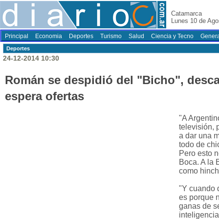
Catamarca
Lunes 10 de Ago
Principal
Economia
Deportes
Turismo
Salud
Ciencia y Tecno
Genera
Deportes
24-12-2014 10:30
Román se despidió del "Bicho", desca
espera ofertas
"A Argentin
televisión, 
a dar una m
todo de ch
Pero esto n
Boca. A la
como hincha
"Y cuando 
es porque n
ganas de se
inteligenci