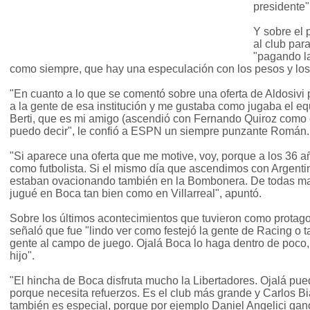
presidente",
Y sobre el 
al club par
"pagando la
como siempre, que hay una especulación con los pesos y los
"En cuanto a lo que se comentó sobre una oferta de Aldosivi 
a la gente de esa institución y me gustaba como jugaba el equ
Berti, que es mi amigo (ascendió con Fernando Quiroz como 
puedo decir", le confió a ESPN un siempre punzante Román.
"Si aparece una oferta que me motive, voy, porque a los 36 
como futbolista. Si el mismo día que ascendimos con Argent
estaban ovacionando también en la Bombonera. De todas man
jugué en Boca tan bien como en Villarreal", apuntó.
Sobre los últimos acontecimientos que tuvieron como protago
señaló que fue "lindo ver como festejó la gente de Racing o ta
gente al campo de juego. Ojalá Boca lo haga dentro de poco, 
hijo".
"El hincha de Boca disfruta mucho la Libertadores. Ojalá pu
porque necesita refuerzos. Es el club más grande y Carlos Bi
también es especial, porque por ejemplo Daniel Angelici ganó