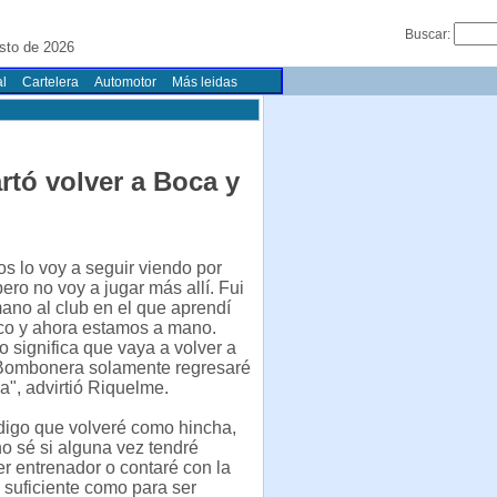
Buscar:
sto de 2026
l
Cartelera
Automotor
Más leidas
rtó volver a Boca y
os lo voy a seguir viendo por
pero no voy a jugar más allí. Fui
ano al club en el que aprendí
ico y ahora estamos a mano.
o significa que vaya a volver a
 Bombonera solamente regresaré
", advirtió Riquelme.
digo que volveré como hincha,
o sé si alguna vez tendré
r entrenador o contaré con la
a suficiente como para ser