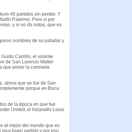
uvo 40 partidos sin perder. Y
rtín Palermo. Pero si por
iejo, y si no da notas, que es
lgunos nombres de su paladar y
Guido Carrillo, el volante
sor de San Lorenzo Walter
a que poner la camiseta
z, ahora que se fue de San
, simplemente porque en Boca
rdos de la época en que fue
ester United, el holandés Louis
ne al mejor del mundo que es
n muy buen partido y por eso