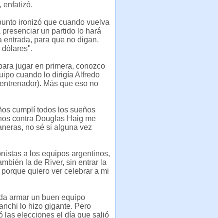
 enfatizó.
punto ironizó que cuando vuelva
a presenciar un partido lo hará
 entrada, para que no digan,
 dólares".
para jugar en primera, conozco
ipo cuando lo dirigía Alfredo
entrenador). Más que eso no
años cumplí todos los sueños
inos contra Douglas Haig me
eras, no sé si alguna vez
nistas a los equipos argentinos,
mbién la de River, sin entrar la
porque quiero ver celebrar a mi
eda armar un buen equipo
anchi lo hizo gigante. Pero
 las elecciones el día que salió