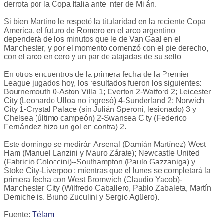
derrota por la Copa Italia ante Inter de Milán.
Si bien Martino le respetó la titularidad en la reciente Copa
América, el futuro de Romero en el arco argentino
dependerá de los minutos que le de Van Gaal en el
Manchester, y por el momento comenzó con el pie derecho,
con el arco en cero y un par de atajadas de su sello.
En otros encuentros de la primera fecha de la Premier
League jugados hoy, los resultados fueron los siguientes:
Bournemouth 0-Aston Villa 1; Everton 2-Watford 2; Leicester
City (Leonardo Ulloa no ingresó) 4-Sunderland 2; Norwich
City 1-Crystal Palace (sin Julián Speroni, lesionado) 3 y
Chelsea (último campeón) 2-Swansea City (Federico
Fernández hizo un gol en contra) 2.
Este domingo se medirán Arsenal (Damián Martínez)-West
Ham (Manuel Lanzini y Mauro Zárate); Newcastle United
(Fabricio Coloccini)--Southampton (Paulo Gazzaniga) y
Stoke City-Liverpool; mientras que el lunes se completará la
primera fecha con West Bromwich (Claudio Yacob)-
Manchester City (Wilfredo Caballero, Pablo Zabaleta, Martín
Demichelis, Bruno Zuculini y Sergio Agüero).
Fuente:
Télam