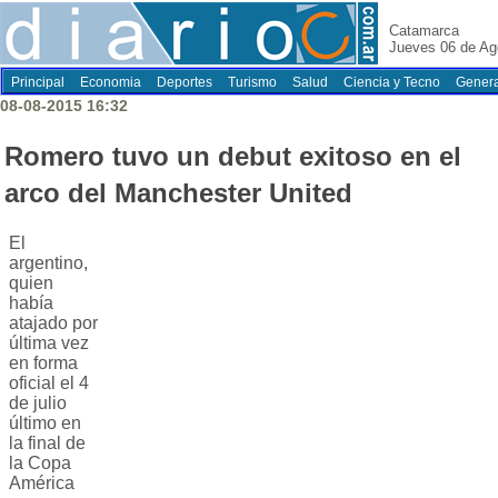
Catamarca
Jueves 06 de Ag
Principal
Economia
Deportes
Turismo
Salud
Ciencia y Tecno
Genera
08-08-2015 16:32
Romero tuvo un debut exitoso en el
arco del Manchester United
El
argentino,
quien
había
atajado por
última vez
en forma
oficial el 4
de julio
último en
la final de
la Copa
América