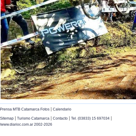
|
Prensa MTB Catamarca Fotos
Calendario
|
|
|
|
Sitemap
Turismo Catamarca
Contacto
Tel. (03833) 15 697034
/www.diarioc.com.ar 2002-2026