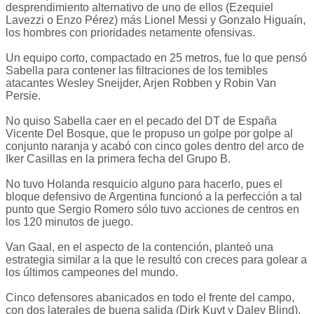
desprendimiento alternativo de uno de ellos (Ezequiel
Lavezzi o Enzo Pérez) más Lionel Messi y Gonzalo Higuaín,
los hombres con prioridades netamente ofensivas.
Un equipo corto, compactado en 25 metros, fue lo que pensó
Sabella para contener las filtraciones de los temibles
atacantes Wesley Sneijder, Arjen Robben y Robin Van
Persie.
No quiso Sabella caer en el pecado del DT de España
Vicente Del Bosque, que le propuso un golpe por golpe al
conjunto naranja y acabó con cinco goles dentro del arco de
Iker Casillas en la primera fecha del Grupo B.
No tuvo Holanda resquicio alguno para hacerlo, pues el
bloque defensivo de Argentina funcionó a la perfección a tal
punto que Sergio Romero sólo tuvo acciones de centros en
los 120 minutos de juego.
Van Gaal, en el aspecto de la contención, planteó una
estrategia similar a la que le resultó con creces para golear a
los últimos campeones del mundo.
Cinco defensores abanicados en todo el frente del campo,
con dos laterales de buena salida (Dirk Kuyt y Daley Blind),