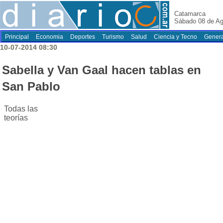
Catamarca
Sábado 08 de Ag
Principal
Economia
Deportes
Turismo
Salud
Ciencia y Tecno
Genera
10-07-2014 08:30
Sabella y Van Gaal hacen tablas en
San Pablo
Todas las
teorías