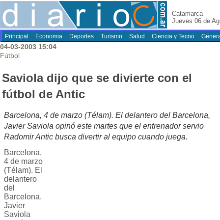
Catamarca
Jueves 06 de Ag
Principal
Economia
Deportes
Turismo
Salud
Ciencia y Tecno
Genera
04-03-2003 15:04
Fútbol
Saviola dijo que se divierte con el
fútbol de Antic
Barcelona, 4 de marzo (Télam). El delantero del Barcelona,
Javier Saviola opinó este martes que el entrenador servio
Radomir Antic busca divertir al equipo cuando juega.
Barcelona,
4 de marzo
(Télam). El
delantero
del
Barcelona,
Javier
Saviola