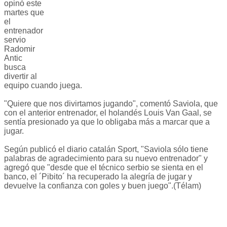
opinó este
martes que
el
entrenador
servio
Radomir
Antic
busca
divertir al
equipo cuando juega.
"Quiere que nos divirtamos jugando", comentó Saviola, que
con el anterior entrenador, el holandés Louis Van Gaal, se
sentía presionado ya que lo obligaba más a marcar que a
jugar.
Según publicó el diario catalán Sport, "Saviola sólo tiene
palabras de agradecimiento para su nuevo entrenador" y
agregó que "desde que el técnico serbio se sienta en el
banco, el ´Pibito´ ha recuperado la alegría de jugar y
devuelve la confianza con goles y buen juego".(Télam)