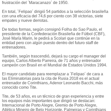
frustración del ´Maracanazo´ de 1950.
En total, ´Felipao´ dirigió 54 partidos a la selección brasileña
con una eficacia del 74,6 por ciento con 38 victorias, siete
empates y nueve derrotas.
De todas formas, según consignó Folha do Sao Paulo, el
presidente de la Confederación Brasileña de Fútbol (CBF),
José María Marin, le pedirá a Scolari que continúe en la
entidad pero con algún puesto dentro del futuro staff de
entrenadores.
También, según trascendió, dejará su cargo el manager del
equipo, Carlos Alberto Parreira, de 71 años y entrenador
campeón con Brasil en el Mundial de Estados Unidos 1994.
El mayor candidato para reemplazar a ´Felipao´ de cara a
las Eliminatorias para la cita de Rusia 2018 es el actual
entrenador de Corinthians, Adenor Leonardo Bacchi, más
conocido como Tite.
Tite, de 53 años, es un técnico de gran experiencia y entre
los equipos más importantes que dirigió se destacan:
Internacional de Porto Alegre, Gremio de Porto Alegre,
Atlético Mineiro de Belo Horizonte, Palmeiras y Corinthians