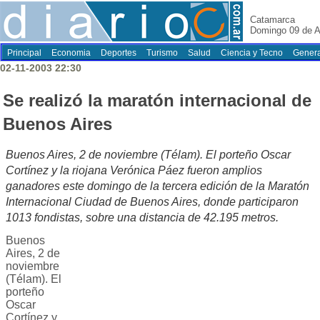
Catamarca
Domingo 09 de A
Principal
Economia
Deportes
Turismo
Salud
Ciencia y Tecno
Genera
02-11-2003 22:30
Se realizó la maratón internacional de
Buenos Aires
Buenos Aires, 2 de noviembre (Télam). El porteño Oscar
Cortínez y la riojana Verónica Páez fueron amplios
ganadores este domingo de la tercera edición de la Maratón
Internacional Ciudad de Buenos Aires, donde participaron
1013 fondistas, sobre una distancia de 42.195 metros.
Buenos
Aires, 2 de
noviembre
(Télam). El
porteño
Oscar
Cortínez y