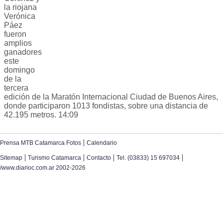
la riojana
Verónica
Páez
fueron
amplios
ganadores
este
domingo
de la
tercera
edición de la Maratón Internacional Ciudad de Buenos Aires,
donde participaron 1013 fondistas, sobre una distancia de
42.195 metros. 14:09
|
Prensa MTB Catamarca Fotos
Calendario
|
|
|
|
Sitemap
Turismo Catamarca
Contacto
Tel. (03833) 15 697034
/www.diarioc.com.ar 2002-2026