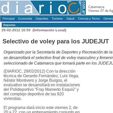
Catamarca
Viernes 07 de A
Principal
Economia
Deportes
Turismo
Salud
Ciencia y Tecno
Genera
Deportes
29-02-2012 16:50
(Información Local)
Selectivo de voley para los JUDEJUT
Organizado por la Secretaría de Deportes y Recreación de la
se desarrollará el selectivo final de voley masculino y femenin
seleccionado de Catamarca que tomará parte en los JUDEJU
(DIARIOC, 29/02/2012) Con la dirección
técnica de Gerardo Fernández, Luis Vega,
Néstor Montivero y Jorge Burgos, el
evaluativo se desarrollará en instalaciones
del Polideportivo “Fray Mamerto Esquiú” y
del complejo deportivo de las 920
viviendas.
El programa dará inicio este viernes 2, de
20 a 22, con un entrenamiento conjunto en