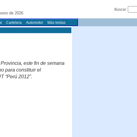
Buscar:
gosto de 2026
l
Cartelera
Automotor
Más leidas
 Provincia, este fin de semana
o para constituir el
T “Perú 2012”.