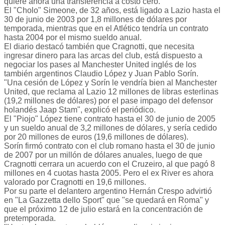
quiere ahora una transferencia a costo cero.
El "Cholo" Simeone, de 32 años, está ligado a Lazio hasta el
30 de junio de 2003 por 1,8 millones de dólares por
temporada, mientras que en el Atlético tendría un contrato
hasta 2004 por el mismo sueldo anual.
El diario destacó también que Cragnotti, que necesita
ingresar dinero para las arcas del club, está dispuesto a
negociar los pases al Manchester United inglés de los
también argentinos Claudio López y Juan Pablo Sorín.
"Una cesión de López y Sorín le vendría bien al Manchester
United, que reclama al Lazio 12 millones de libras esterlinas
(19,2 millones de dólares) por el pase impago del defensor
holandés Jaap Stam", explicó el periódico.
El "Piojo" López tiene contrato hasta el 30 de junio de 2005
y un sueldo anual de 3,2 millones de dólares, y sería cedido
por 20 millones de euros (19,6 millones de dólares).
Sorín firmó contrato con el club romano hasta el 30 de junio
de 2007 por un millón de dólares anuales, luego de que
Cragnotti cerrara un acuerdo con el Cruzeiro, al que pagó 8
millones en 4 cuotas hasta 2005. Pero el ex River es ahora
valorado por Cragnotti en 19,6 millones.
Por su parte el delantero argentino Hernán Crespo advirtió
en "La Gazzetta dello Sport" que "se quedará en Roma" y
que el próximo 12 de julio estará en la concentración de
pretemporada.