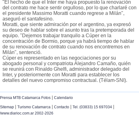
"El hecho de que el Inter me haya propuesto la renovación
del contrato me hace sentir orgulloso, por lo que charlaré con
el presidente Massimo Moratti cuando regrese a Milán",
aseguró el santafesino.
Moratti, que siente admiración por el argentino, ya expresó
su deseo de hablar sobre el asunto tras la pretemporada del
equipo. "Dejemos trabajar tranquilo a Cúper en la
concentración de Bormio, porque ya habrá tiempo de hablar
de su renovación de contrato cuando nos encontremos en
Milán", sentenció.
Cúper es representado en las negociaciones por su
abogado personal y compatriota Alejandro Camaño, quién
se reunirá con Rinaldo Ghelfi, administrador delegado del
Inter, y posteriormente con Moratti para establecer los
detalles del nuevo compromiso contractual. (Télam-SNI).
|
Prensa MTB Catamarca Fotos
Calendario
|
|
|
|
Sitemap
Turismo Catamarca
Contacto
Tel. (03833) 15 697034
/www.diarioc.com.ar 2002-2026