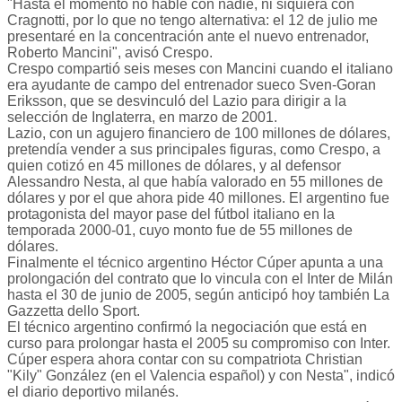
"Hasta el momento no hablé con nadie, ni siquiera con
Cragnotti, por lo que no tengo alternativa: el 12 de julio me
presentaré en la concentración ante el nuevo entrenador,
Roberto Mancini", avisó Crespo.
Crespo compartió seis meses con Mancini cuando el italiano
era ayudante de campo del entrenador sueco Sven-Goran
Eriksson, que se desvinculó del Lazio para dirigir a la
selección de Inglaterra, en marzo de 2001.
Lazio, con un agujero financiero de 100 millones de dólares,
pretendía vender a sus principales figuras, como Crespo, a
quien cotizó en 45 millones de dólares, y al defensor
Alessandro Nesta, al que había valorado en 55 millones de
dólares y por el que ahora pide 40 millones. El argentino fue
protagonista del mayor pase del fútbol italiano en la
temporada 2000-01, cuyo monto fue de 55 millones de
dólares.
Finalmente el técnico argentino Héctor Cúper apunta a una
prolongación del contrato que lo vincula con el Inter de Milán
hasta el 30 de junio de 2005, según anticipó hoy también La
Gazzetta dello Sport.
El técnico argentino confirmó la negociación que está en
curso para prolongar hasta el 2005 su compromiso con Inter.
Cúper espera ahora contar con su compatriota Christian
"Kily" González (en el Valencia español) y con Nesta", indicó
el diario deportivo milanés.