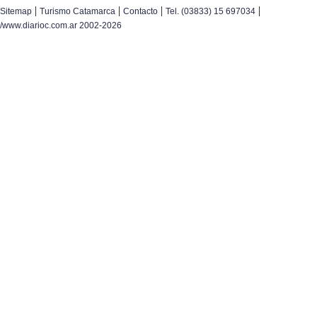
|
|
|
|
Sitemap
Turismo Catamarca
Contacto
Tel. (03833) 15 697034
/www.diarioc.com.ar 2002-2026