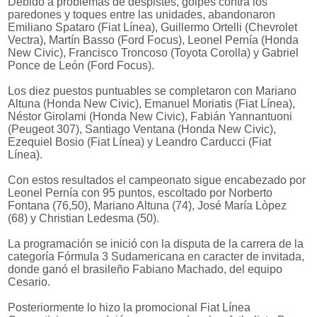
Debido a problemas de despistes, golpes contra los
paredones y toques entre las unidades, abandonaron
Emiliano Spataro (Fiat Línea), Guillermo Ortelli (Chevrolet
Vectra), Martín Basso (Ford Focus), Leonel Pernía (Honda
New Civic), Francisco Troncoso (Toyota Corolla) y Gabriel
Ponce de León (Ford Focus).
Los diez puestos puntuables se completaron con Mariano
Altuna (Honda New Civic), Emanuel Moriatis (Fiat Línea),
Néstor Girolami (Honda New Civic), Fabián Yannantuoni
(Peugeot 307), Santiago Ventana (Honda New Civic),
Ezequiel Bosio (Fiat Línea) y Leandro Carducci (Fiat
Línea).
Con estos resultados el campeonato sigue encabezado por
Leonel Pernía con 95 puntos, escoltado por Norberto
Fontana (76,50), Mariano Altuna (74), José María Lòpez
(68) y Christian Ledesma (50).
La programación se inició con la disputa de la carrera de la
categoría Fórmula 3 Sudamericana en caracter de invitada,
donde ganó el brasileño Fabiano Machado, del equipo
Cesario.
Posteriormente lo hizo la promocional Fiat Línea