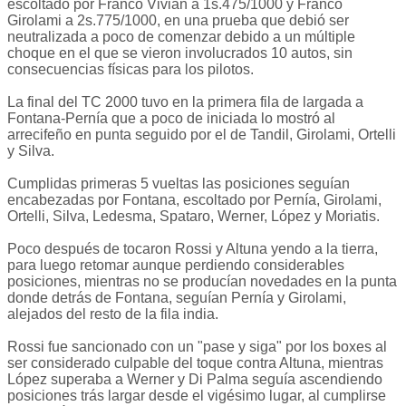
escoltado por Franco Vivian a 1s.475/1000 y Franco
Girolami a 2s.775/1000, en una prueba que debió ser
neutralizada a poco de comenzar debido a un múltiple
choque en el que se vieron involucrados 10 autos, sin
consecuencias físicas para los pilotos.
La final del TC 2000 tuvo en la primera fila de largada a
Fontana-Pernía que a poco de iniciada lo mostró al
arrecifeño en punta seguido por el de Tandil, Girolami, Ortelli
y Silva.
Cumplidas primeras 5 vueltas las posiciones seguían
encabezadas por Fontana, escoltado por Pernía, Girolami,
Ortelli, Silva, Ledesma, Spataro, Werner, López y Moriatis.
Poco después de tocaron Rossi y Altuna yendo a la tierra,
para luego retomar aunque perdiendo considerables
posiciones, mientras no se producían novedades en la punta
donde detrás de Fontana, seguían Pernía y Girolami,
alejados del resto de la fila india.
Rossi fue sancionado con un "pase y siga" por los boxes al
ser considerado culpable del toque contra Altuna, mientras
López superaba a Werner y Di Palma seguía ascendiendo
posiciones trás largar desde el vigésimo lugar, al cumplirse