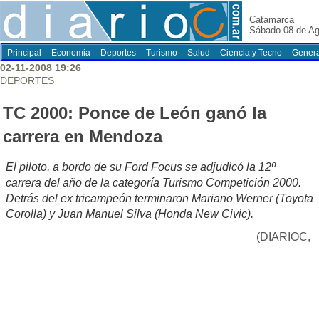
Catamarca
Sábado 08 de Ag
Principal
Economia
Deportes
Turismo
Salud
Ciencia y Tecno
Genera
02-11-2008 19:26
DEPORTES
TC 2000: Ponce de León ganó la
carrera en Mendoza
El piloto, a bordo de su Ford Focus se adjudicó la 12º
carrera del año de la categoría Turismo Competición 2000.
Detrás del ex tricampeón terminaron Mariano Werner (Toyota
Corolla) y Juan Manuel Silva (Honda New Civic).
(DIARIOC,