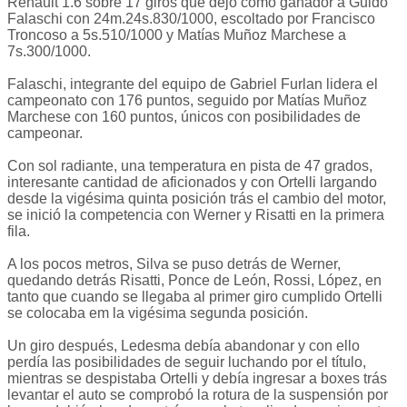
Renault 1.6 sobre 17 giros que dejó como ganador a Guido
Falaschi con 24m.24s.830/1000, escoltado por Francisco
Troncoso a 5s.510/1000 y Matías Muñoz Marchese a
7s.300/1000.
Falaschi, integrante del equipo de Gabriel Furlan lidera el
campeonato con 176 puntos, seguido por Matías Muñoz
Marchese con 160 puntos, únicos con posibilidades de
campeonar.
Con sol radiante, una temperatura en pista de 47 grados,
interesante cantidad de aficionados y con Ortelli largando
desde la vigésima quinta posición trás el cambio del motor,
se inició la competencia con Werner y Risatti en la primera
fila.
A los pocos metros, Silva se puso detrás de Werner,
quedando detrás Risatti, Ponce de León, Rossi, López, en
tanto que cuando se llegaba al primer giro cumplido Ortelli
se colocaba em la vigésima segunda posición.
Un giro después, Ledesma debía abandonar y con ello
perdía las posibilidades de seguir luchando por el título,
mientras se despistaba Ortelli y debía ingresar a boxes trás
levantar el auto se comprobó la rotura de la suspensión por