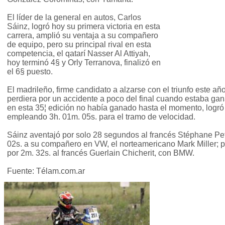
El líder de la general en autos, Carlos
Sáinz, logró hoy su primera victoria en esta
carrera, amplió su ventaja a su compañero
de equipo, pero su principal rival en esta
competencia, el qatarí Nasser Al Attiyah,
hoy terminó 4§ y Orly Terranova, finalizó en
el 6§ puesto.
El madrileño, firme candidato a alzarse con el triunfo este añ
perdiera por un accidente a poco del final cuando estaba 
en esta 35¦ edición no había ganado hasta el momento, logró 
empleando 3h. 01m. 05s. para el tramo de velocidad.
Sáinz aventajó por solo 28 segundos al francés Stéphane P
02s. a su compañero en VW, el norteamericano Mark Miller; por
por 2m. 32s. al francés Guerlain Chicherit, con BMW.
Fuente: Télam.com.ar