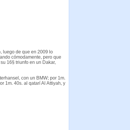
o, luego de que en 2009 lo
ganando cómodamente, pero que
su 16§ triunfo en un Dakar,
eterhansel, con un BMW; por 1m.
 1m. 40s. al qatarí Al Attiyah, y