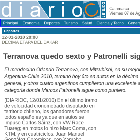
Catamarca
Viernes 07 de A
Principal
Economia
Deportes
Turismo
Salud
Ciencia y Tecno
Genera
Deportes
12-01-2010 20:00
DECIMA ETAPA DEL DAKAR
Terranova quedo sexto y Patronelli sig
El mendocino Orlando Terranova, con Mitsubishi, en su mejor 
Argentina-Chile 2010, terminó hoy 6to en autos en la décima
general, y otros cuatro argentinos cumplieron una excelente a
categoría donde Marcos Patronelli sigue como puntero.
(DIARIOC, 12/01/2010) En el último tramo
de velocidad cronometrado disputado en
territorio chileno, los ganadores fueron
todos españoles ya que en autos se
impuso Carlos Sáinz, con VW Race
Tuareg; en motos lo hizo Marc Coma, con
KTM, y en cuatriciclos, Juan Manuel
González Corominas, con Yamaha.