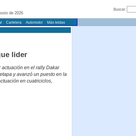
Buscar:
gosto de 2026
l
Cartelera
Automotor
Más leidas
ue lider
actuación en el rally Dakar
 etapa y avanzó un puesto en la
ctuación en cuatriciclos,