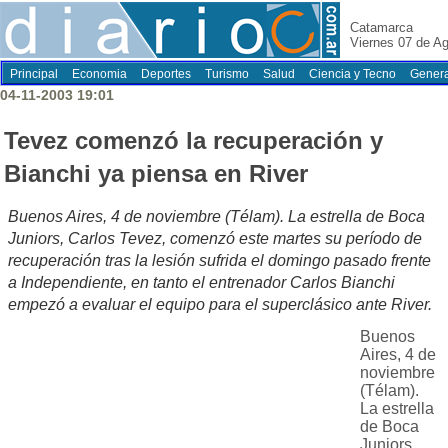
Catamarca
Viernes 07 de A
Principal
Economia
Deportes
Turismo
Salud
Ciencia y Tecno
Genera
04-11-2003 19:01
Tevez comenzó la recuperación y
Bianchi ya piensa en River
Buenos Aires, 4 de noviembre (Télam). La estrella de Boca
Juniors, Carlos Tevez, comenzó este martes su período de
recuperación tras la lesión sufrida el domingo pasado frente
a Independiente, en tanto el entrenador Carlos Bianchi
empezó a evaluar el equipo para el superclásico ante River.
Buenos
Aires, 4 de
noviembre
(Télam).
La estrella
de Boca
Juniors,