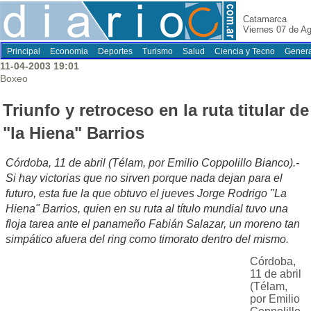
Catamarca
Viernes 07 de A
Principal
Economia
Deportes
Turismo
Salud
Ciencia y Tecno
Genera
11-04-2003 19:01
Boxeo
Triunfo y retroceso en la ruta titular de
"la Hiena" Barrios
Córdoba, 11 de abril (Télam, por Emilio Coppolillo Bianco).-
Si hay victorias que no sirven porque nada dejan para el
futuro, esta fue la que obtuvo el jueves Jorge Rodrigo "La
Hiena" Barrios, quien en su ruta al título mundial tuvo una
floja tarea ante el panameño Fabián Salazar, un moreno tan
simpático afuera del ring como timorato dentro del mismo.
Córdoba,
11 de abril
(Télam,
por Emilio