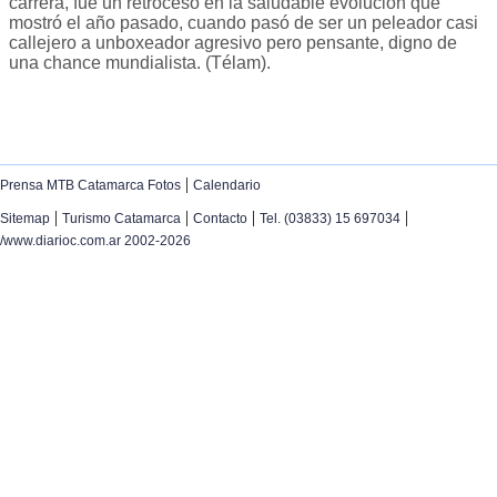
carrera, fue un retroceso en la saludable evolución que
mostró el año pasado, cuando pasó de ser un peleador casi
callejero a unboxeador agresivo pero pensante, digno de
una chance mundialista. (Télam).
|
Prensa MTB Catamarca Fotos
Calendario
|
|
|
|
Sitemap
Turismo Catamarca
Contacto
Tel. (03833) 15 697034
/www.diarioc.com.ar 2002-2026