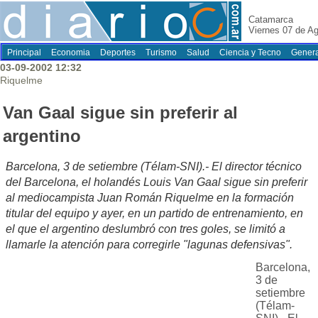
Catamarca
Viernes 07 de A
Principal
Economia
Deportes
Turismo
Salud
Ciencia y Tecno
Genera
03-09-2002 12:32
Riquelme
Van Gaal sigue sin preferir al
argentino
Barcelona, 3 de setiembre (Télam-SNI).- El director técnico
del Barcelona, el holandés Louis Van Gaal sigue sin preferir
al mediocampista Juan Román Riquelme en la formación
titular del equipo y ayer, en un partido de entrenamiento, en
el que el argentino deslumbró con tres goles, se limitó a
llamarle la atención para corregirle "lagunas defensivas".
Barcelona,
3 de
setiembre
(Télam-