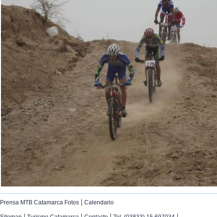
|
Prensa MTB Catamarca Fotos
Calendario
|
|
|
|