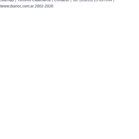
Sitemap
Turismo Catamarca
Contacto
Tel. (03833) 15 697034
/www.diarioc.com.ar 2002-2026