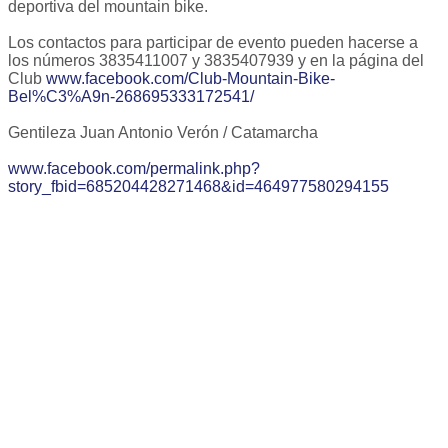
deportiva del mountain bike.
Los contactos para participar de evento pueden hacerse a
los números 3835411007 y 3835407939 y en la página del
Club
www.facebook.com/Club-Mountain-Bike-
Bel%C3%A9n-268695333172541/
Gentileza Juan Antonio Verón / Catamarcha
www.facebook.com/permalink.php?
story_fbid=685204428271468&id=464977580294155