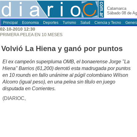
Catamarca
Sábado 08 de Ag
Principal
Economia
Deportes
Turismo
Salud
Ciencia y Tecno
Genera
02-10-2010 12:30
PRIMERA PELEA EN 10 MESES
Volvió La Hiena y ganó por puntos
El ex campeón superpluma OMB, el bonaerense Jorge "La
Hiena" Barrios (61,200) derrotó esta madrugada por puntos
en 10 rounds en fallo unánime al púgil colombiano Wilson
Alcorro (igual peso), en una pelea sin título en juego
disputada en Corrientes.
(DIARIOC,