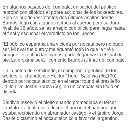
En algunos pasajes del combate, un sector del público
reprobó con silbidos el pobre accionar de los boxeadores.
Solo se puede rescatar los dos últimos asaltos donde
Barrios llegó con algunos golpes al cuerpo pero su duro
rival, de 36 años, se las arregló con oficio para llegar hasta
el final y escuchar el veredicto de los jueces.
“El público esperaba una victoria por nocaut pero no pudo
ser. Mi rival fue duro y me aguantó todo lo que le tiré y
aunque les dolían las manos, pudo llegar hasta el final de
pie. La próxima será”, comentó Barrios al final del combate.
En la pelea de semifondo, el campeón argentino de los
welters, el chubutense Héctor "Tigre" Saldivia (66,100),
derrotó por nocaut técnico en el tercer round al brasileño
Jailton De Jesús Souza (66), en un combate sin título en
disputa.
Saldivia resolvió el pleito cuando promediaba el tercer
capítulo. La toalla voló desde el rincón del bahiano que
estaba recibiendo un abrumador castigo, y el árbitro Jorge
Basile dictaminó el nocaut técnico a favor del argentino.