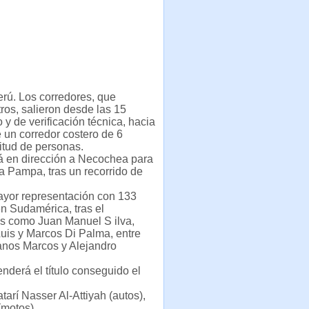
rú. Los corredores, que
ros, salieron desde las 15
y de verificación técnica, hacia
 un corredor costero de 6
titud de personas.
rá en dirección a Necochea para
La Pampa, tras un recorrido de
mayor representación con 133
n Sudamérica, tras el
as como Juan Manuel S ilva,
Luis y Marcos Di Palma, entre
manos Marcos y Alejandro
nderá el título conseguido el
tarí Nasser Al-Attiyah (autos),
(motos).