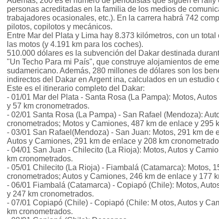
Además, 260 es el número de periodistas que siguen el rally 
personas acreditadas en la familia de los medios de comunica
trabajadores ocasionales, etc.). En la carrera habrá 742 com
pilotos, copilotos y mecánicos.
Entre Mar del Plata y Lima hay 8.373 kilómetros, con un tota
las motos (y 4.191 km para los coches).
510.000 dólares es la subvención del Dakar destinada durant
"Un Techo Para mi País", que construye alojamientos de eme
sudamericano. Además, 280 millones de dólares son los bene
indirectos del Dakar en Argent ina, calculados en un estudio 
Este es el itinerario completo del Dakar:
- 01/01 Mar del Plata - Santa Rosa (La Pampa): Motos, Auto
y 57 km cronometrados.
- 02/01 Santa Rosa (La Pampa) - San Rafael (Mendoza): Aut
cronometrados; Motos y Camiones, 487 km de enlace y 295 
- 03/01 San Rafael(Mendoza) - San Juan: Motos, 291 km de 
Autos y Camiones, 291 km de enlace y 208 km cronometrado
- 04/01 San Juan - Chilecito (La Rioja): Motos, Autos y Cami
km cronometrados.
- 05/01 Chilecito (La Rioja) - Fiambalá (Catamarca): Motos,
cronometrados; Autos y Camiones, 246 km de enlace y 177 
- 06/01 Fiambalá (Catamarca) - Copiapó (Chile): Motos, Aut
y 247 km cronometrados.
- 07/01 Copiapó (Chile) - Copiapó (Chile: M otos, Autos y C
km cronometrados.