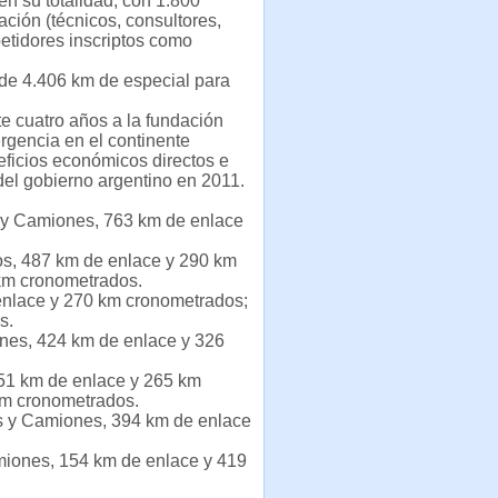
en su totalidad, con 1.800
ción (técnicos, consultores,
petidores inscriptos como
l de 4.406 km de especial para
e cuatro años a la fundación
rgencia en el continente
ficios económicos directos e
del gobierno argentino en 2011.
s y Camiones, 763 km de enlace
os, 487 km de enlace y 290 km
km cronometrados.
enlace y 270 km cronometrados;
s.
ones, 424 km de enlace y 326
 151 km de enlace y 265 km
km cronometrados.
os y Camiones, 394 km de enlace
amiones, 154 km de enlace y 419