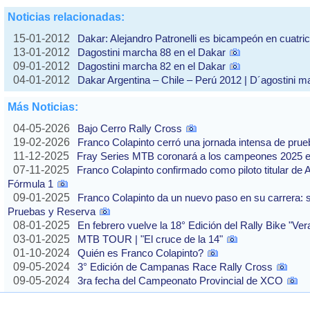
Noticias relacionadas:
15-01-2012
Dakar: Alejandro Patronelli es bicampeón en cuatric
13-01-2012
Dagostini marcha 88 en el Dakar
09-01-2012
Dagostini marcha 82 en el Dakar
04-01-2012
Dakar Argentina – Chile – Perú 2012 | D´agostini m
Más Noticias:
04-05-2026
Bajo Cerro Rally Cross
19-02-2026
Franco Colapinto cerró una jornada intensa de pru
11-12-2025
Fray Series MTB coronará a los campeones 2025 e
07-11-2025
Franco Colapinto confirmado como piloto titular de 
Fórmula 1
09-01-2025
Franco Colapinto da un nuevo paso en su carrera: s
Pruebas y Reserva
08-01-2025
En febrero vuelve la 18° Edición del Rally Bike "Ve
03-01-2025
MTB TOUR | "El cruce de la 14"
01-10-2024
Quién es Franco Colapinto?
09-05-2024
3° Edición de Campanas Race Rally Cross
09-05-2024
3ra fecha del Campeonato Provincial de XCO