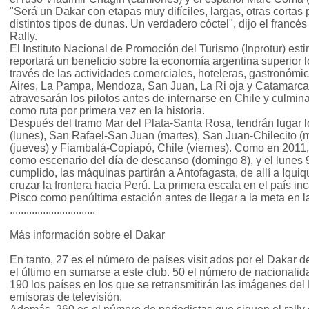
"Será un Dakar con etapas muy difíciles, largas, otras cortas
distintos tipos de dunas. Un verdadero cóctel", dijo el francés
Rally.
El Instituto Nacional de Promoción del Turismo (Inprotur) es
reportará un beneficio sobre la economía argentina superior 
través de las actividades comerciales, hoteleras, gastronómi
Aires, La Pampa, Mendoza, San Juan, La Ri oja y Catamarca 
atravesarán los pilotos antes de internarse en Chile y culmi
como ruta por primera vez en la historia.
Después del tramo Mar del Plata-Santa Rosa, tendrán lugar 
(lunes), San Rafael-San Juan (martes), San Juan-Chilecito (m
(jueves) y Fiambalá-Copiapó, Chile (viernes). Como en 2011,
como escenario del día de descanso (domingo 8), y el lunes 9,
cumplido, las máquinas partirán a Antofagasta, de allí a Iquiq
cruzar la frontera hacia Perú. La primera escala en el país i
Pisco como penúltima estación antes de llegar a la meta en la
...............................
Más información sobre el Dakar
En tanto, 27 es el número de países visit ados por el Dakar 
el último en sumarse a este club. 50 el número de nacionalid
190 los países en los que se retransmitirán las imágenes del 
emisoras de televisión.