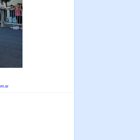
om.ar