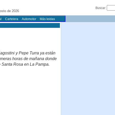
Buscar:
osto de 2026
l
Cartelera
Automotor
Más leidas
agostini y Pepe Turra ya están
 primeras horas de mañana donde
 de Santa Rosa en La Pampa.