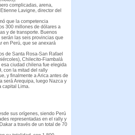
 pero complicadas, arena,
 Etienne Lavigne, director del
timó que la competencia
los 300 millones de dólares a
cas y de transporte. Buenos
serán las seis provincias que
nar en Perú, que se anexará
los de Santa Rosa-San Rafael
iércoles), Chilecito-Fiambalá
 esa ciudad chilena fue elegida
 con la mitad del rally
ue, y finalmente a Arica antes de
nca será Arequipa, luego Nazca y
 capital Lima.
desde sus orígenes, siendo Perú
ades representadas en el rally y
Dakar a través de un total de 70