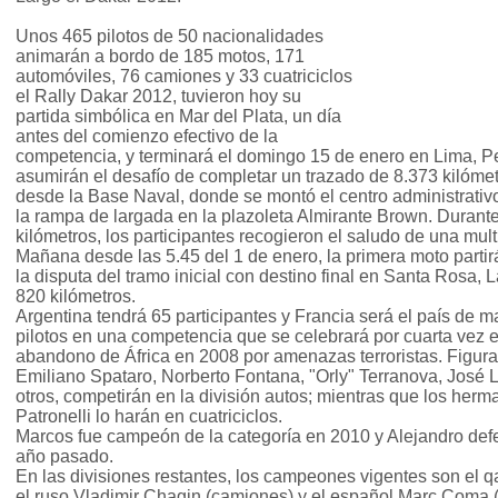
Unos 465 pilotos de 50 nacionalidades
animarán a bordo de 185 motos, 171
automóviles, 76 camiones y 33 cuatriciclos
el Rally Dakar 2012, tuvieron hoy su
partida simbólica en Mar del Plata, un día
antes del comienzo efectivo de la
competencia, y terminará el domingo 15 de enero en Lima, Pe
asumirán el desafío de completar un trazado de 8.373 kilómet
desde la Base Naval, donde se montó el centro administrativo 
la rampa de largada en la plazoleta Almirante Brown. Durante
kilómetros, los participantes recogieron el saludo de una mul
Mañana desde las 5.45 del 1 de enero, la primera moto parti
la disputa del tramo inicial con destino final en Santa Rosa, 
820 kilómetros.
Argentina tendrá 65 participantes y Francia será el país de 
pilotos en una competencia que se celebrará por cuarta vez e
abandono de África en 2008 por amenazas terroristas. Figur
Emiliano Spataro, Norberto Fontana, "Orly" Terranova, José 
otros, competirán en la división autos; mientras que los her
Patronelli lo harán en cuatriciclos.
Marcos fue campeón de la categoría en 2010 y Alejandro defe
año pasado.
En las divisiones restantes, los campeones vigentes son el qa
el ruso Vladimir Chagin (camiones) y el español Marc Coma 