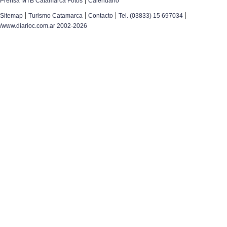
Prensa MTB Catamarca Fotos
Calendario
|
|
|
|
Sitemap
Turismo Catamarca
Contacto
Tel. (03833) 15 697034
/www.diarioc.com.ar 2002-2026