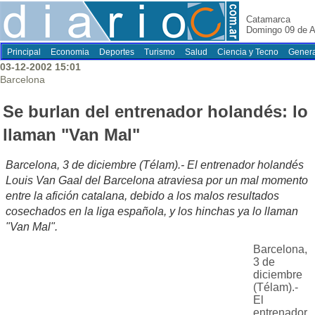
Catamarca
Domingo 09 de A
Principal
Economia
Deportes
Turismo
Salud
Ciencia y Tecno
Genera
03-12-2002 15:01
Barcelona
Se burlan del entrenador holandés: lo
llaman "Van Mal"
Barcelona, 3 de diciembre (Télam).- El entrenador holandés
Louis Van Gaal del Barcelona atraviesa por un mal momento
entre la afición catalana, debido a los malos resultados
cosechados en la liga española, y los hinchas ya lo llaman
"Van Mal".
Barcelona,
3 de
diciembre
(Télam).-
El
entrenador