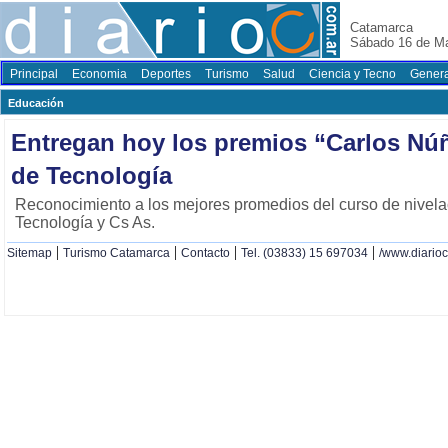
Catamarca
Sábado 16 de M
Principal
Economia
Deportes
Turismo
Salud
Ciencia y Tecno
Genera
Educación
Entregan hoy los premios “Carlos Núñ
de Tecnología
Reconocimiento a los mejores promedios del curso de nivela
Tecnología y Cs As.
|
|
|
|
Sitemap
Turismo Catamarca
Contacto
Tel. (03833) 15 697034
/www.diario