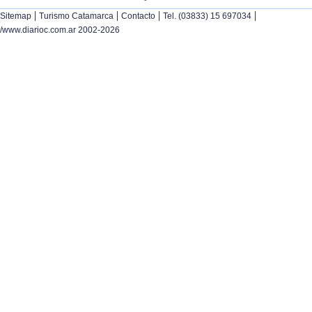
|
|
|
|
Sitemap
Turismo Catamarca
Contacto
Tel. (03833) 15 697034
/www.diarioc.com.ar 2002-2026