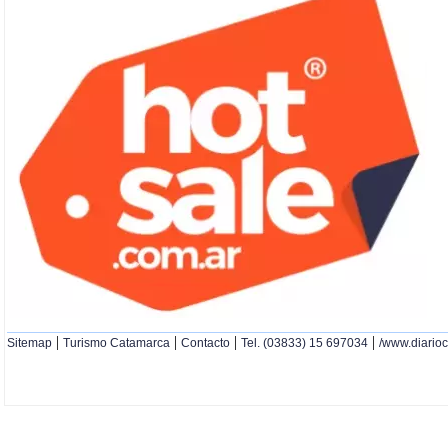
|
|
|
|
Sitemap
Turismo Catamarca
Contacto
Tel. (03833) 15 697034
/www.diario