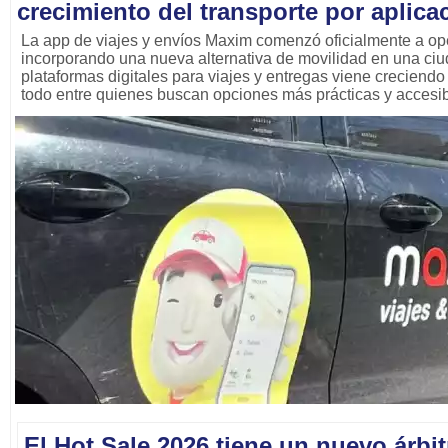
crecimiento del transporte por aplica
La app de viajes y envíos Maxim comenzó oficialmente a op
incorporando una nueva alternativa de movilidad en una ci
plataformas digitales para viajes y entregas viene creciend
todo entre quienes buscan opciones más prácticas y accesi
El Hot Sale 2026 tiene un nuevo árbitr