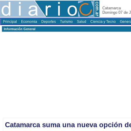
Catamarca
Domingo 07 de J
Principal
Economia
Deportes
Turismo
Salud
Ciencia y Tecno
Genera
Información General
Catamarca suma una nueva opción de 