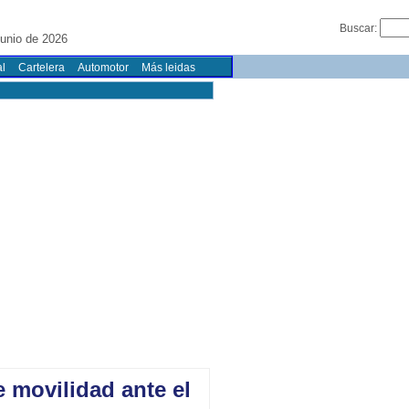
Buscar:
unio de 2026
l
Cartelera
Automotor
Más leidas
movilidad ante el