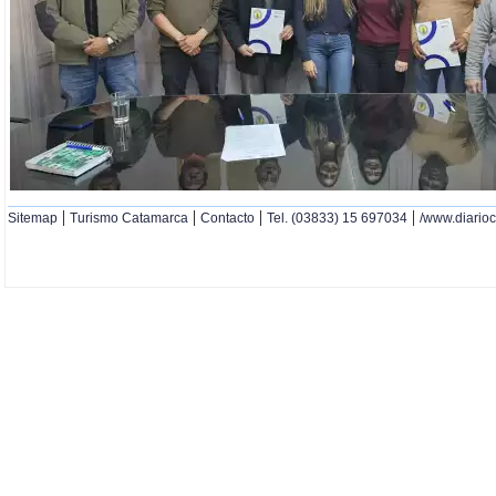
|
|
|
|
Sitemap
Turismo Catamarca
Contacto
Tel. (03833) 15 697034
/www.diario