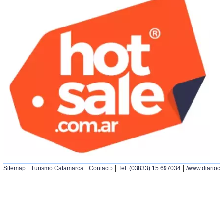
|
|
|
|
Sitemap
Turismo Catamarca
Contacto
Tel. (03833) 15 697034
/www.diario